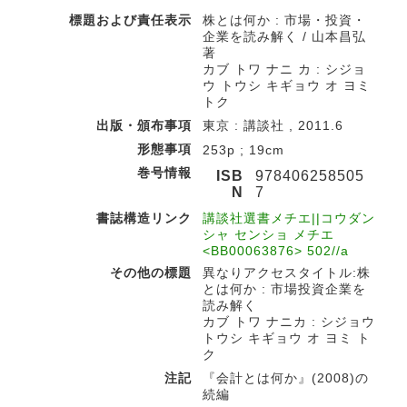
標題および責任表示
株とは何か : 市場・投資・
企業を読み解く / 山本昌弘
著
カブ トワ ナニ カ : シジョ
ウ トウシ キギョウ オ ヨミ
トク
出版・頒布事項
東京 : 講談社 , 2011.6
形態事項
253p ; 19cm
巻号情報
ISB
978406258505
N
7
書誌構造リンク
講談社選書メチエ||コウダン
シャ センショ メチエ
<BB00063876> 502//a
その他の標題
異なりアクセスタイトル:株
とは何か : 市場投資企業を
読み解く
カブ トワ ナニカ : シジョウ
トウシ キギョウ オ ヨミ ト
ク
注記
『会計とは何か』(2008)の
続編