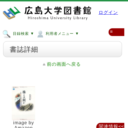
ログイン
≡
目録検索 ▼
利用者メニュー ▼
書誌詳細
前の画面へ戻る
image by
関連情報<<
Amazon