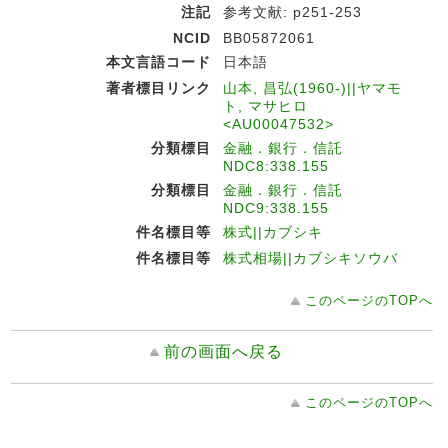
注記
参考文献: p251-253
NCID
BB05872061
本文言語コード
日本語
著者標目リンク
山本, 昌弘(1960-)||ヤマモ
ト, マサヒロ
<AU00047532>
分類標目
金融．銀行．信託
NDC8:338.155
分類標目
金融．銀行．信託
NDC9:338.155
件名標目等
株式||カブシキ
件名標目等
株式相場||カブシキソウバ
このページのTOPへ
前の画面へ戻る
このページのTOPへ