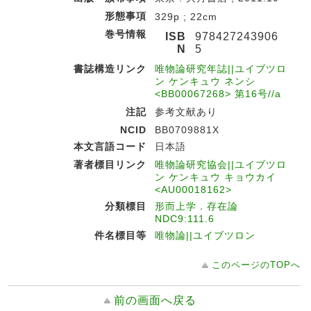
形態事項
329p ; 22cm
巻号情報
ISB
978427243906
N
5
書誌構造リンク
唯物論研究年誌||ユイブツロ
ン ケンキュウ ネンシ
<BB00067268> 第16号//a
注記
参考文献あり
NCID
BB0709881X
本文言語コード
日本語
著者標目リンク
唯物論研究協会||ユイブツロ
ン ケンキュウ キョウカイ
<AU00018162>
分類標目
形而上学．存在論
NDC9:111.6
件名標目等
唯物論||ユイブツロン
このページのTOPへ
前の画面へ戻る