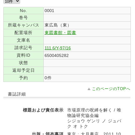
No.
0001
巻号
所蔵キャンパス
東広島（東）
配置場所
東図書館・図書
文庫名
請求記号
111.6/Y-97/16
資料ID
6500405282
状態
返却予定日
予約
0件
このページのTOPへ
書誌詳細
標題および責任表示
市場原理の呪縛を解く / 唯
物論研究協会編
シジョウ ゲンリ ノ ジュバ
ク オ トク
出版・頒布事項
東京 : 大月書店 , 2011.10