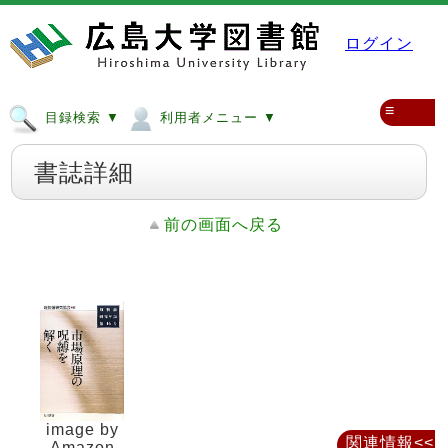
ログイン
≡
目録検索 ▼
利用者メニュー ▼
書誌詳細
前の画面へ戻る
image by
関連情報<<
Amazon