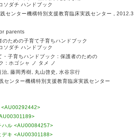
 コソダチ ハンドブック
践センター機構特別支援教育臨床実践センター , 2012.3
 parents
者のための子育て子育ちハンドブック
 コソダチ ハンドブック
・子育ちハンドブック : 保護者のための
: ホゴシャ ノ タメ ノ
治, 藤岡秀樹, 丸山啓史, 水谷宗行
実践センター機構特別支援教育臨床実践センター
AU00292442>
U00301189>
チハル <AU00084257>
ヒデキ <AU00301188>