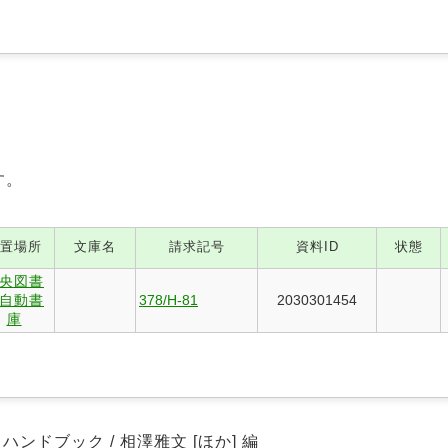
す。
置場所
文庫名
請求記号
資料ID
状態
央図書
自動書
378/H-81
2030301454
庫
ドブック / 相澤雅文 [ほか] 編