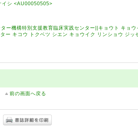
ケイシ <AU00050505>
ター機構特別支援教育臨床実践センター||キョウト キョウイ
ンター キコウ トクベツ シエン キョウイク リンショウ ジッ
前の画面へ戻る