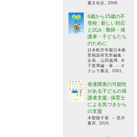
書文化社, 2008.
6歳から15歳の不
登校 : 新しい対応
と試み : 教師・保
護者・子どもたち
のために
日本航空学園日本教
育相談研究所編集・
企画 ; 山田義博, 木
下貴博編・著. -- オ
クムラ書店, 2001.
発達障害の可能性
がある子どもの保
護者支援 : 保育士
による気づきから
の支援
木曽陽子著. -- 晃洋
書房, 2016.