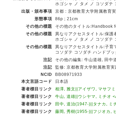
ホゴシャ ノ タメ ノ コソダテ
出版・頒布事項
京都 : 京都教育大学附属教育実
形態事項
86p ; 21cm
その他の標題
その他のタイトル:Handbook for
その他の標題
異なりアクセスタイトル:保護
ホゴシャ ノ タメ ノ コソダテ
その他の標題
異なりアクセスタイトル:子育て
コソダテ コソダチ ハンドブック 
注記
その他の編集: 牛山道雄, 田中道
注記
監修: 京都教育大学附属教育
NCID
BB08971933
本文言語コード
日本語
著者標目リンク
相澤, 雅文||アイザワ, マサフミ <
著者標目リンク
牛山, 道雄||ウシヤマ, ミチオ <A
著者標目リンク
田中, 道治(1947-)||タナカ, ミ
著者標目リンク
藤岡, 秀樹(1955-)||フジオカ, 