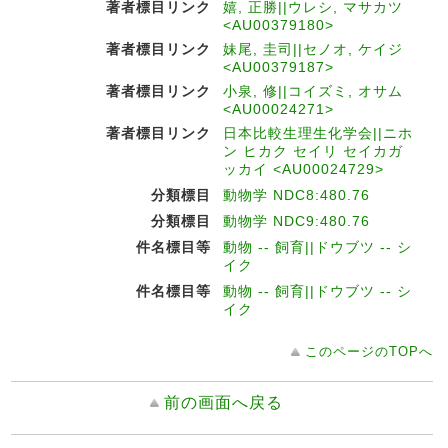
著者標目リンク
嬉, 正勝||ウレシ, マサカツ
<AU00379180>
著者標目リンク
妹尾, 圭司||セノオ, ケイジ
<AU00379187>
著者標目リンク
小泉, 修||コイズミ, オサム
<AU00024271>
著者標目リンク
日本比較生理生化学会||ニホ
ン ヒカク セイリ セイカガ
ッカイ <AU00024729>
分類標目
動物学 NDC8:480.76
分類標目
動物学 NDC9:480.76
件名標目等
動物 -- 飼育||ドウブツ -- シ
イク
件名標目等
動物 -- 飼育||ドウブツ -- シ
イク
このページのTOPへ
前の画面へ戻る