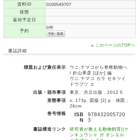
資料ID
0100549707
状態
返却予定日
0件
予約
このページのTOPへ
書誌詳細
標題および責任表示
ウニ,ナマコから脊椎動物へ
/ 針山孝彦 [ほか] 編
ウニ ナマコ カラ セキツイ
ドウブツ エ
出版・頒布事項
東京 : 共立出版 , 2012.5
形態事項
x, 173p, 図版 [2] p : 挿図 ;
26cm
巻号情報
ISB
978432005720
N
3
書誌構造リンク
研究者が教える動物飼育||ケ
ンキュウシャ ガ オシエル