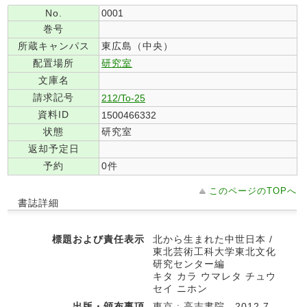
No.
0001
巻号
所蔵キャンパス
東広島（中央）
配置場所
研究室
文庫名
請求記号
212/To-25
資料ID
1500466332
状態
研究室
返却予定日
予約
0件
このページのTOPへ
書誌詳細
標題および責任表示
北から生まれた中世日本 /
東北芸術工科大学東北文化
研究センター編
キタ カラ ウマレタ チュウ
セイ ニホン
出版・頒布事項
東京 : 高志書院 , 2012.7