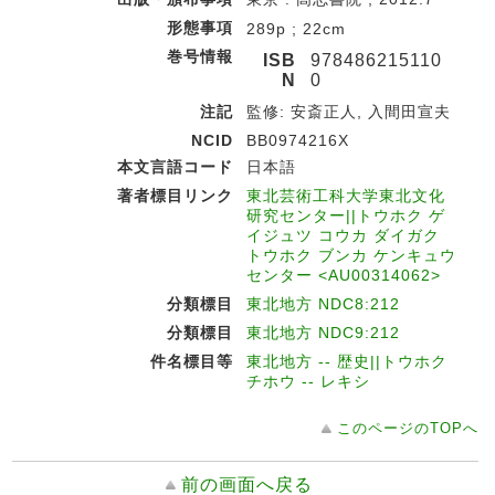
形態事項
289p ; 22cm
巻号情報
ISB
978486215110
N
0
注記
監修: 安斎正人, 入間田宣夫
NCID
BB0974216X
本文言語コード
日本語
著者標目リンク
東北芸術工科大学東北文化
研究センター||トウホク ゲ
イジュツ コウカ ダイガク
トウホク ブンカ ケンキュウ
センター <AU00314062>
分類標目
東北地方 NDC8:212
分類標目
東北地方 NDC9:212
件名標目等
東北地方 -- 歴史||トウホク
チホウ -- レキシ
このページのTOPへ
前の画面へ戻る