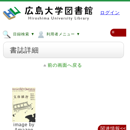
ログイン
≡
目録検索 ▼
利用者メニュー ▼
書誌詳細
前の画面へ戻る
image by
関連情報<<
Amazon