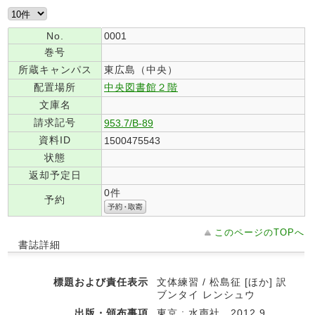
No.
0001
巻号
所蔵キャンパス
東広島（中央）
配置場所
中央図書館２階
文庫名
請求記号
953.7/B-89
資料ID
1500475543
状態
返却予定日
0件
予約
このページのTOPへ
書誌詳細
標題および責任表示
文体練習 / 松島征 [ほか] 訳
ブンタイ レンシュウ
出版・頒布事項
東京 : 水声社 , 2012.9