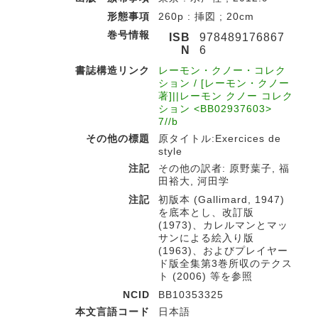
形態事項
260p : 挿図 ; 20cm
巻号情報
ISB
978489176867
N
6
書誌構造リンク
レーモン・クノー・コレク
ション / [レーモン・クノー
著]||レーモン クノー コレク
ション <BB02937603>
7//b
その他の標題
原タイトル:Exercices de
style
注記
その他の訳者: 原野葉子, 福
田裕大, 河田学
注記
初版本 (Gallimard, 1947)
を底本とし、改訂版
(1973)、カレルマンとマッ
サンによる絵入り版
(1963)、およびプレイヤー
ド版全集第3巻所収のテクス
ト (2006) 等を参照
NCID
BB10353325
本文言語コード
日本語