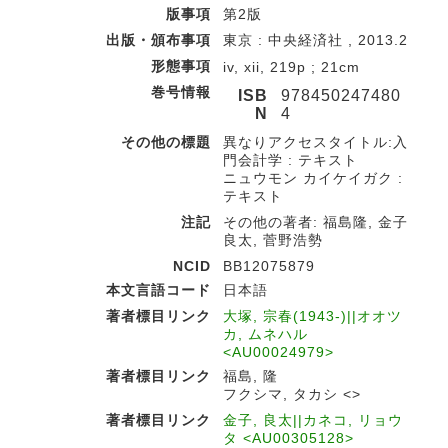
版事項
第2版
出版・頒布事項
東京 : 中央経済社 , 2013.2
形態事項
iv, xii, 219p ; 21cm
巻号情報
ISB
978450247480
N
4
その他の標題
異なりアクセスタイトル:入
門会計学 : テキスト
ニュウモン カイケイガク :
テキスト
注記
その他の著者: 福島隆, 金子
良太, 菅野浩勢
NCID
BB12075879
本文言語コード
日本語
著者標目リンク
大塚, 宗春(1943-)||オオツ
カ, ムネハル
<AU00024979>
著者標目リンク
福島, 隆
フクシマ, タカシ <>
著者標目リンク
金子, 良太||カネコ, リョウ
タ <AU00305128>