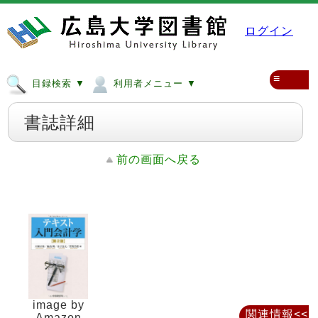
ログイン
≡
目録検索 ▼
利用者メニュー ▼
書誌詳細
前の画面へ戻る
image by
関連情報<<
Amazon