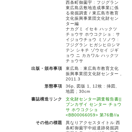
西条町御薗宇 : フジグラン
東広島店敷地造成事業に係
る発掘調査 / 東広島市教育
文化振興事業団文化財セン
ター編
ナカグミ イセキ ハックツ
チョウサ ホウコクショ : サ
イジョウチョウ ミソノウ :
フジグラン ヒガシヒロシマ
テン シキチ ゾウセイ ジギ
ョウ ニ カカワル ハックツ
チョウサ
出版・頒布事項
東広島 : 東広島市教育文化
振興事業団文化財センター ,
2011.3
形態事項
36p, 図版 1, 12枚 : 挿図,
地図 ; 30cm
書誌構造リンク
文化財センター調査報告書||
ブンカザイ センター チョウ
サ ホウコクショ
<BB00066059> 第76冊//a
その他の標題
異なりアクセスタイトル:西
条町御薗宇中組遺跡発掘調