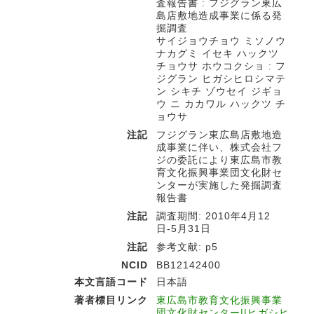
査報告書 : フジグラン東広
島店敷地造成事業に係る発
掘調査
サイジョウチョウ ミソノウ
ナカグミ イセキ ハックツ
チョウサ ホウコクショ : フ
ジグラン ヒガシヒロシマテ
ン シキチ ゾウセイ ジギョ
ウ ニ カカワル ハックツ チ
ョウサ
注記
フジグラン東広島店敷地造
成事業に伴い、株式会社フ
ジの委託により東広島市教
育文化振興事業団文化財セ
ンターが実施した発掘調査
報告書
注記
調査期間: 2010年4月12
日-5月31日
注記
参考文献: p5
NCID
BB12142400
本文言語コード
日本語
著者標目リンク
東広島市教育文化振興事業
団文化財センター||ヒガシヒ