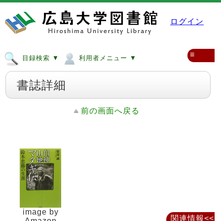
ログイン
≡
目録検索 ▼
利用者メニュー ▼
書誌詳細
前の画面へ戻る
image by
関連情報<<
Amazon