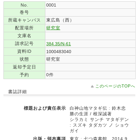
No.
0001
巻号
所蔵キャンパス
東広島（西）
配置場所
研究室
文庫名
請求記号
384.35/N-61
資料ID
1000483040
状態
研究室
返却予定日
予約
0件
このページのTOPへ
書誌詳細
標題および責任表示
白神山地マタギ伝 : 鈴木忠
勝の生涯 / 根深誠著
シラカミ サンチ マタギデン
: スズキ タダカツ ノ ショウ
ガイ
出版・頒布事項
東京 : 七つ森書館 , 2014.9