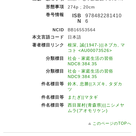
形態事項
274p ; 20cm
巻号情報
ISB
978482281410
N
6
NCID
BB16553564
本文言語コード
日本語
著者標目リンク
根深, 誠(1947-)||ネブカ, マ
コト <AU00073526>
分類標目
社会・家庭生活の習俗
NDC8:384.35
分類標目
社会・家庭生活の習俗
NDC9:384.35
件名標目等
鈴木, 忠勝||スズキ, タダカ
ツ
件名標目等
またぎ||マタギ
件名標目等
西目屋村(青森県)||ニシメヤ
ムラ(アオモリケン)
このページのTOPへ