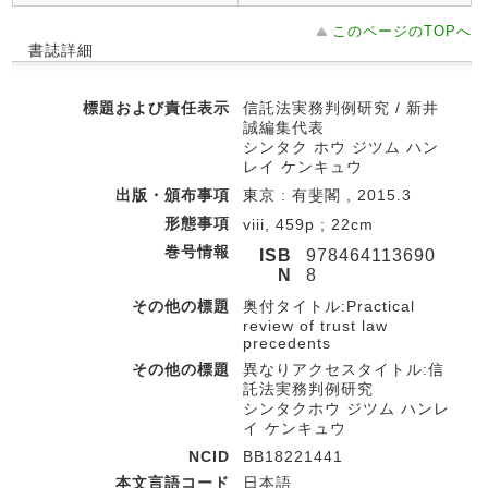
このページのTOPへ
書誌詳細
標題および責任表示
信託法実務判例研究 / 新井
誠編集代表
シンタク ホウ ジツム ハン
レイ ケンキュウ
出版・頒布事項
東京 : 有斐閣 , 2015.3
形態事項
viii, 459p ; 22cm
巻号情報
ISB
978464113690
N
8
その他の標題
奥付タイトル:Practical
review of trust law
precedents
その他の標題
異なりアクセスタイトル:信
託法実務判例研究
シンタクホウ ジツム ハンレ
イ ケンキュウ
NCID
BB18221441
本文言語コード
日本語