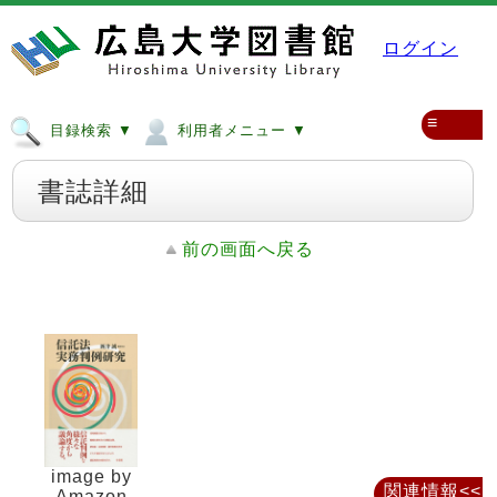
ログイン
≡
目録検索 ▼
利用者メニュー ▼
書誌詳細
前の画面へ戻る
image by
関連情報<<
Amazon