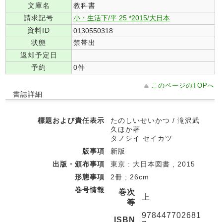
文庫名
教科書
請求記号
小・生活下/平 25 *2015/大日本
資料ID
0130550318
状態
禁帯出
返却予定日
予約
0件
このページのTOPへ
書誌詳細
標題および責任表示
たのしいせいかつ / 滝沢武
久ほか著
タノシイ セイカツ
版事項
新版
出版・頒布事項
東京 : 大日本図書 , 2015
形態事項
2冊 ; 26cm
巻号情報
巻次
上
等
978447702681
ISBN