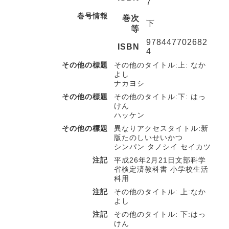
7
巻号情報
巻次
下
等
978447702682
ISBN
4
その他の標題
その他のタイトル:上: なか
よし
ナカヨシ
その他の標題
その他のタイトル:下: はっ
けん
ハッケン
その他の標題
異なりアクセスタイトル:新
版たのしいせいかつ
シンパン タノシイ セイカツ
注記
平成26年2月21日文部科学
省検定済教科書 小学校生活
科用
注記
その他のタイトル: 上:なか
よし
注記
その他のタイトル: 下:はっ
けん