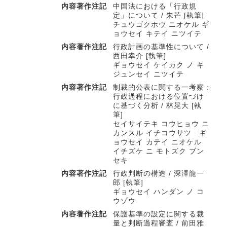
内容著作注記
中国法における「行政規
定」について / 朱芒 [執筆]
チュウゴクホウ ニオケル ギ
ョウセイ キテイ ニツイテ
内容著作注記
行政計画の基準性について /
西田幸介 [執筆]
ギョウセイ ケイカク ノ キ
ジュンセイ ニツイテ
内容著作注記
制裁的公表に関する一考察 :
行政過程における位置づけ
に基づく分析 / 林晃大 [執
筆]
セイサイテキ コウヒョウ ニ
カンスル イチコウサツ : ギ
ョウセイ カテイ ニオケル
イチズケ ニ モトズク ブン
セキ
内容著作注記
行政判断の構造 / 深澤龍一
郎 [執筆]
ギョウセイ ハンダン ノ コ
ウゾウ
内容著作注記
保護基準の設定に関する裁
量と判断過程審査 / 前田雅