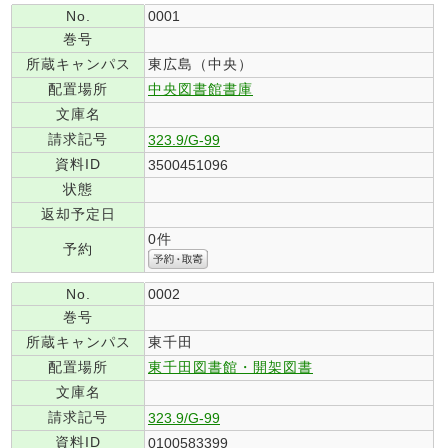
No.
0001
巻号
所蔵キャンパス
東広島（中央）
配置場所
中央図書館書庫
文庫名
請求記号
323.9/G-99
資料ID
3500451096
状態
返却予定日
0件
予約
No.
0002
巻号
所蔵キャンパス
東千田
配置場所
東千田図書館・開架図書
文庫名
請求記号
323.9/G-99
資料ID
0100583399