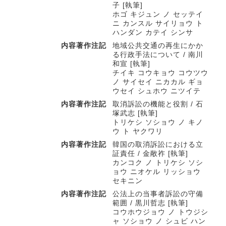
子 [執筆]
ホゴ キジュン ノ セッテイ
ニ カンスル サイリョウ ト
ハンダン カテイ シンサ
内容著作注記
地域公共交通の再生にかか
る行政手法について / 南川
和宣 [執筆]
チイキ コウキョウ コウツウ
ノ サイセイ ニカカル ギョ
ウセイ シュホウ ニツイテ
内容著作注記
取消訴訟の機能と役割 / 石
塚武志 [執筆]
トリケシ ソショウ ノ キノ
ウ ト ヤクワリ
内容著作注記
韓国の取消訴訟における立
証責任 / 金敞祚 [執筆]
カンコク ノ トリケシ ソシ
ョウ ニオケル リッショウ
セキニン
内容著作注記
公法上の当事者訴訟の守備
範囲 / 黒川哲志 [執筆]
コウホウジョウ ノ トウジシ
ャ ソショウ ノ シュビ ハン