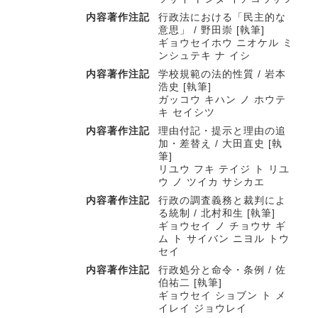
内容著作注記
行政法における「民主的な
意思」 / 野田崇 [執筆]
ギョウセイホウ ニオケル ミ
ンシュテキ ナ イシ
内容著作注記
学校規範の法的性質 / 岩本
浩史 [執筆]
ガッコウ キハン ノ ホウテ
キ セイシツ
内容著作注記
理由付記・提示と理由の追
加・差替え / 大田直史 [執
筆]
リユウ フキ テイジ ト リユ
ウ ノ ツイカ サシカエ
内容著作注記
行政の調査義務と裁判によ
る統制 / 北村和生 [執筆]
ギョウセイ ノ チョウサ ギ
ム ト サイバン ニヨル トウ
セイ
内容著作注記
行政処分と命令・条例 / 佐
伯祐二 [執筆]
ギョウセイ ショブン ト メ
イレイ ジョウレイ