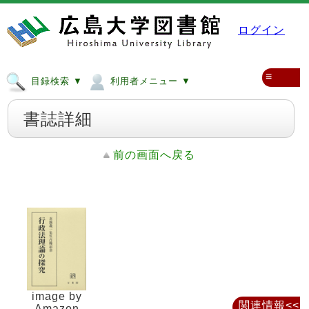
ログイン
≡
目録検索 ▼
利用者メニュー ▼
書誌詳細
前の画面へ戻る
image by
関連情報<<
Amazon