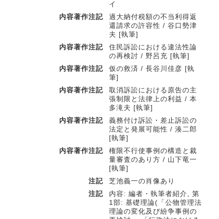
イ
内容著作注記
過大納付税額の不当利得返
還請求の許容性 / 谷口勢津
夫 [執筆]
内容著作注記
住民訴訟における違法性論
の再検討 / 野呂充 [執筆]
内容著作注記
仮の救済 / 長谷川佳彦 [執
筆]
内容著作注記
取消訴訟における原告の主
張制限と法律上の利益 / 本
多滝夫 [執筆]
内容著作注記
義務付け訴訟・差止訴訟の
法定と発展可能性 / 湊二郎
[執筆]
内容著作注記
権限不行使事例の構造と裁
量審査のあり方 / 山下竜一
[執筆]
注記
芝池義一の肖像あり
注記
内容: 編者・執筆者紹介, 第
1部: 基礎理論(「公物管理法
理論の変化及び紛争事例の