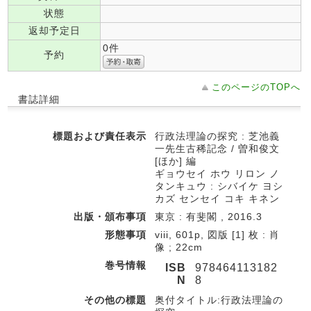
状態
返却予定日
0件
予約
このページのTOPへ
書誌詳細
標題および責任表示
行政法理論の探究 : 芝池義
一先生古稀記念 / 曽和俊文
[ほか] 編
ギョウセイ ホウ リロン ノ
タンキュウ : シバイケ ヨシ
カズ センセイ コキ キネン
出版・頒布事項
東京 : 有斐閣 , 2016.3
形態事項
viii, 601p, 図版 [1] 枚 : 肖
像 ; 22cm
巻号情報
ISB
978464113182
N
8
その他の標題
奥付タイトル:行政法理論の