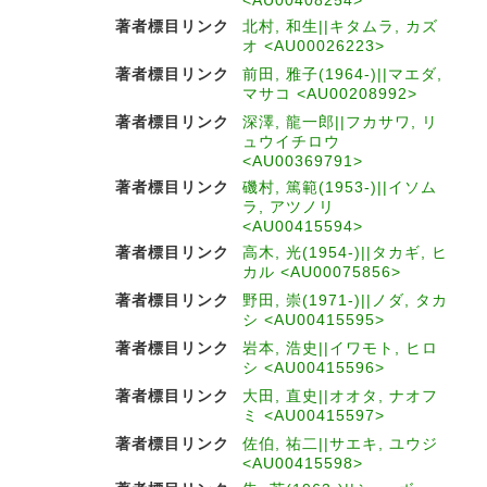
<AU00408254>
著者標目リンク
北村, 和生||キタムラ, カズ
オ <AU00026223>
著者標目リンク
前田, 雅子(1964-)||マエダ,
マサコ <AU00208992>
著者標目リンク
深澤, 龍一郎||フカサワ, リ
ュウイチロウ
<AU00369791>
著者標目リンク
磯村, 篤範(1953-)||イソム
ラ, アツノリ
<AU00415594>
著者標目リンク
高木, 光(1954-)||タカギ, ヒ
カル <AU00075856>
著者標目リンク
野田, 崇(1971-)||ノダ, タカ
シ <AU00415595>
著者標目リンク
岩本, 浩史||イワモト, ヒロ
シ <AU00415596>
著者標目リンク
大田, 直史||オオタ, ナオフ
ミ <AU00415597>
著者標目リンク
佐伯, 祐二||サエキ, ユウジ
<AU00415598>