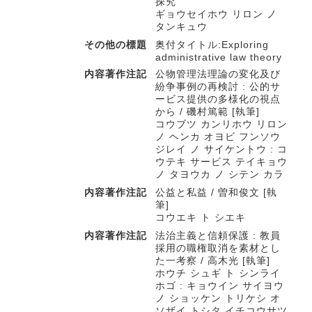
探究
ギョウセイホウ リロン ノ
タンキュウ
その他の標題
奥付タイトル:Exploring
administrative law theory
内容著作注記
公物管理法理論の変化及び
紛争事例の再検討 : 公的サ
ービス提供の多様化の視点
から / 磯村篤範 [執筆]
コウブツ カンリホウ リロン
ノ ヘンカ オヨビ フンソウ
ジレイ ノ サイケントウ : コ
ウテキ サービス テイキョウ
ノ タヨウカ ノ シテン カラ
内容著作注記
公益と私益 / 曽和俊文 [執
筆]
コウエキ ト シエキ
内容著作注記
法治主義と信頼保護 : 教員
採用の職権取消を素材とし
た一考察 / 高木光 [執筆]
ホウチ シュギ ト シンライ
ホゴ : キョウイン サイヨウ
ノ ショッケン トリケシ オ
ソザイ トシタ イチコウサツ