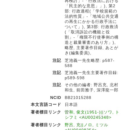
再検討」-「行政法における
「民主的な意思」」), 第2
部: 行政過程(「学校規範の
法的性質」-「地域公共交通
の再生にかかる行政手法に
ついて」), 第3部: 行政救済
(「取消訴訟の機能と役
割」-「権限不行使事例の構
造と裁量審査のあり方」),
略歴, 主要著作目録, あとが
き(編集委員),
注記
芝池義一先生略歴: p587-
588
注記
芝池義一先生主要著作目録:
p589-598
注記
その他の編者: 野呂充, 北村
和生, 前田雅子, 深澤龍一郎
NCID
BB21015288
本文言語コード
日本語
著者標目リンク
曽和, 俊文(1951-)||ソワ, ト
シフミ <AU00245348>
著者標目リンク
野呂, 充||ノロ, ミツル