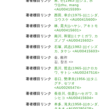
著者標目リンク
朱, 芒(1963-)||シュ, ボ
ウ||zhu, mang
<AU00415599>
著者標目リンク
西田, 幸介(1975-)||ニシダ,
コウスケ <AU00415600>
著者標目リンク
林, 晃大||ハヤシ, アキトモ
<AU00415601>
著者標目リンク
南川, 和宣||ミナミガワ, カ
ズノブ <AU00415602>
著者標目リンク
石塚, 武志(1982-)||イシズ
カ, タケシ <AU00415603>
著者標目リンク
金, 敞祚
김, 창조 <>
著者標目リンク
黒川, 哲志(1965-)||クロカ
ワ, サトシ <AU00247516>
著者標目リンク
谷口, 勢津夫(1956-)||タニ
グチ, セツオ
<AU00265474>
著者標目リンク
長谷川, 佳彦||ハセガワ, ヨ
シヒコ <AU00415604>
著者標目リンク
本多, 滝夫(1958-)||ホンダ,
タキオ <AU00280428>