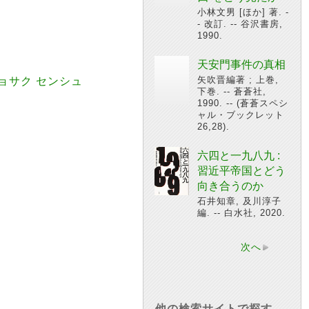
小林文男 [ほか] 著. -
- 改訂. -- 谷沢書房,
1990.
天安門事件の真相
矢吹晋編著 ; 上巻,
チョサク センシュ
下巻. -- 蒼蒼社,
1990. -- (蒼蒼スペシ
ャル・ブックレット
26,28).
六四と一九八九 :
習近平帝国とどう
向き合うのか
石井知章, 及川淳子
編. -- 白水社, 2020.
次へ
他の検索サイトで探す