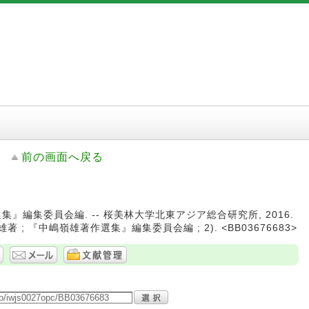
前の画面へ戻る
集』編集委員会編. -- 桜美林大学北東アジア総合研究所, 2016.
雄著 ; 『中嶋嶺雄著作選集』編集委員会編 ; 2). <BB03676683>