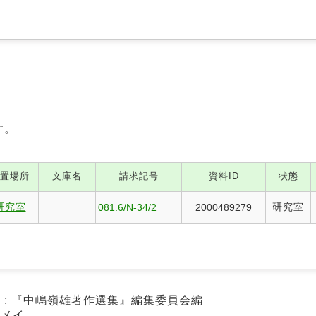
す。
置場所
文庫名
請求記号
資料ID
状態
研究室
研究室
081.6/N-34/2
2000489279
著 ; 『中嶋嶺雄著作選集』編集委員会編
クメイ