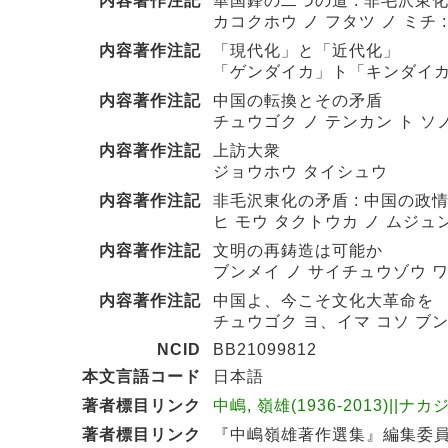
内容著作注記
華国鋒の二つの道 : 非毛沢東
カコクホウ ノ フタツ ノ ミチ 
内容著作注記
「現代化」と「近代化」
「ゲンダイカ」ト「キンダイ
内容著作注記
中国の転換とその矛盾
チュウゴク ノ テンカン ト ソ
内容著作注記
上訪大衆
ジョウホウ タイシュウ
内容著作注記
非毛沢東化の矛盾 : 中国の政
ヒ モウ タクトウカ ノ ムジュン
内容著作注記
文明の再鋳造は可能か
ブンメイ ノ サイチュウゾウ ワ
内容著作注記
中国よ、今こそ文化大革命を
チュウゴク ヨ、イマ コソ ブ
NCID
BB21099812
本文言語コード
日本語
著者標目リンク
中嶋, 嶺雄(1936-2013)||ナカ
著者標目リンク
『中嶋嶺雄著作選集』編集委