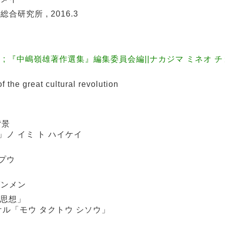
研究所 , 2016.3
 ; 『中嶋嶺雄著作選集』編集委員会編||ナカジマ ミネオ 
e great cultural revolution
背景
」ノ イミ ト ハイケイ
プウ
ダンメン
東思想」
ケル「モウ タクトウ シソウ」