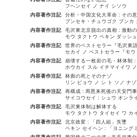
フヘンセイ ノ ナイ シソウ
内容著作注記
分析・中国文化大革命 : その
ブンセキ・チュウゴク ブンカ ダ
内容著作注記
毛沢東北京脱出の真相 : 激動
モウ タクトウ ペキン ダッシュ
内容著作注記
世界のベストセラー『毛沢東
セカイ ノ ベストセラー『モウ
内容著作注記
崩壊する一枚岩の毛・林体制 :
ホウカイ スル イチマイイワ ノ
内容著作注記
林彪の死とそのナゾ
リン ピョウ ノ シ ト ソノ ナゾ
内容著作注記
再構成 : 周恩来死後の天安門
サイコウセイ : シュウ オンラ
内容著作注記
毛沢東体制は解体する
モウ タクトウ タイセイ ワ カ
内容著作注記
北京政変 : 「四人組」失墜
ペキン セイヘン : 「ヨニン