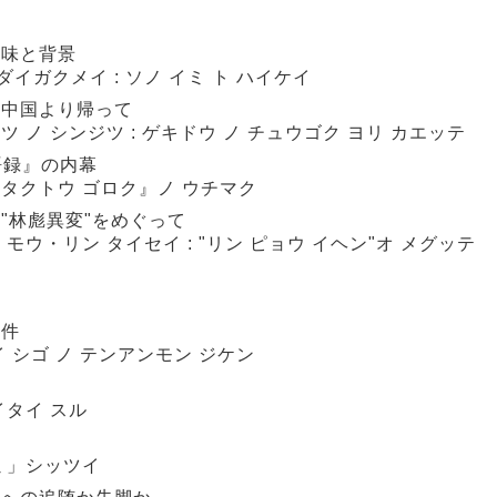
意味と背景
イガクメイ : ソノ イミ ト ハイケイ
の中国より帰って
ツ ノ シンジツ : ゲキドウ ノ チュウゴク ヨリ カエッテ
語録』の内幕
 タクトウ ゴロク』ノ ウチマク
 "林彪異変"をめぐって
 モウ・リン タイセイ : "リン ピョウ イヘン"オ メグッテ
事件
イ シゴ ノ テンアンモン ジケン
イタイ スル
グミ」シッツイ