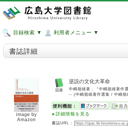
目録検索 ▼
利用者メニュー ▼
書誌詳細
逆説の文化大革命
中嶋嶺雄著 ; 『中嶋嶺雄著作選
-- (中嶋嶺雄著作選集 / 中嶋嶺
便利機能：
詳細情報を見る
image by
Amazon
書誌URL：