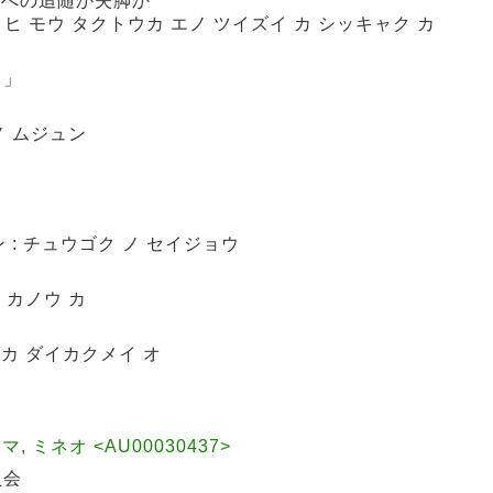
化への追随か失脚か
: ヒ モウ タクトウカ エノ ツイズイ カ シッキャク カ
カ」
ノ ムジュン
情
 : チュウゴク ノ セイジョウ
 カノウ カ
ンカ ダイカクメイ オ
ジマ, ミネオ <AU00030437>
員会