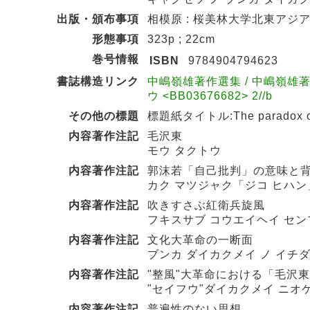
出版・頒布事項
相模原 : 桜美林大学北東アジア総合
形態事項
323p ; 22cm
巻号情報
ISBN
9784904794623
書誌構造リンク
中嶋嶺雄著作選集 / 中嶋嶺雄著
ウ <BB03676682> 2//b
その他の標題
標題紙タイトル:The paradox of th
内容著作注記
毛沢東
モウ タクトウ
内容著作注記
郭沫若「自己批判」の意味と
カク マツジャク「ジコ ヒハン
内容著作注記
吹きすさぶ紅衛兵旋風
フキスサブ コウエイヘイ セン
内容著作注記
文化大革命の一断面
ブンカ ダイカクメイ ノ イチ
内容著作注記
"整風"大革命における「毛沢
"セイフウ"ダイカクメイ ニオ
内容著作注記
普遍性のない思想