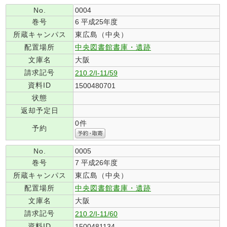
No.
0004
巻号
6 平成25年度
所蔵キャンパス
東広島（中央）
配置場所
中央図書館書庫・遺跡
文庫名
大阪
請求記号
210.2/I-11/59
資料ID
1500480701
状態
返却予定日
0件
予約
No.
0005
巻号
7 平成26年度
所蔵キャンパス
東広島（中央）
配置場所
中央図書館書庫・遺跡
文庫名
大阪
請求記号
210.2/I-11/60
資料ID
1500481134