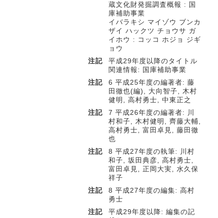
蔵文化財発掘調査概報 : 国
庫補助事業
イバラキシ マイゾウ ブンカ
ザイ ハックツ チョウサ ガ
イホウ : コッコ ホジョ ジギ
ョウ
注記
平成29年度以降のタイトル
関連情報: 国庫補助事業
注記
6 平成25年度の編著者: 藤
田徹也(編), 大向智子, 木村
健明, 高村勇士, 中東正之
注記
7 平成26年度の編著者: 川
村和子, 木村健明, 齊藤大輔,
高村勇士, 富田卓見, 藤田徹
也
注記
8 平成27年度の執筆: 川村
和子, 坂田典彦, 高村勇士,
富田卓見, 正岡大実, 水久保
祥子
注記
8 平成27年度の編集: 高村
勇士
注記
平成29年度以降: 編集の記