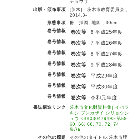
チョウサ
出版・頒布事項
[茨木] : 茨木市教育委員会 ,
2014.3-
形態事項
冊 : 挿図, 地図 ; 30cm
巻号情報
巻次等
6 平成25年度
巻号情報
巻次等
7 平成26年度
巻号情報
巻次等
8 平成27年度
巻号情報
巻次等
9 平成28年度
巻号情報
巻次等
平成29年度
巻号情報
巻次等
平成30年度
巻号情報
巻次等
令和元年度
書誌構造リンク
茨木市文化財資料集||イバラ
キシ ブンカザイ シリョウシ
ュウ <BB03047949> 第59-
60, 66, 68, 70, 72, 74
集//a
その他の標題
その他のタイトル:茨木市埋