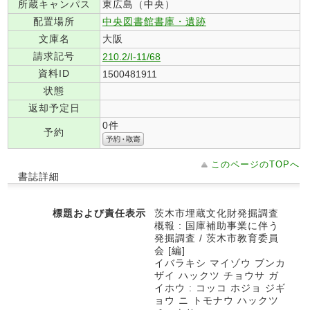
所蔵キャンパス
東広島（中央）
配置場所
中央図書館書庫・遺跡
文庫名
大阪
請求記号
210.2/I-11/68
資料ID
1500481911
状態
返却予定日
0件
予約
このページのTOPへ
書誌詳細
標題および責任表示
茨木市埋蔵文化財発掘調査
概報 : 国庫補助事業に伴う
発掘調査 / 茨木市教育委員
会 [編]
イバラキシ マイゾウ ブンカ
ザイ ハックツ チョウサ ガ
イホウ : コッコ ホジョ ジギ
ョウ ニ トモナウ ハックツ