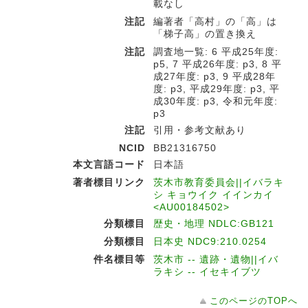
載なし
注記
編著者「高村」の「高」は
「梯子高」の置き換え
注記
調査地一覧: 6 平成25年度:
p5, 7 平成26年度: p3, 8 平
成27年度: p3, 9 平成28年
度: p3, 平成29年度: p3, 平
成30年度: p3, 令和元年度:
p3
注記
引用・参考文献あり
NCID
BB21316750
本文言語コード
日本語
著者標目リンク
茨木市教育委員会||イバラキ
シ キョウイク イインカイ
<AU00184502>
分類標目
歴史・地理 NDLC:GB121
分類標目
日本史 NDC9:210.0254
件名標目等
茨木市 -- 遺跡・遺物||イバ
ラキシ -- イセキイブツ
このページのTOPへ