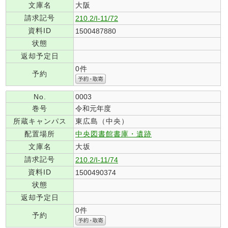
文庫名
大阪
請求記号
210.2/I-11/72
資料ID
1500487880
状態
返却予定日
0件
予約
No.
0003
巻号
令和元年度
所蔵キャンパス
東広島（中央）
配置場所
中央図書館書庫・遺跡
文庫名
大坂
請求記号
210.2/I-11/74
資料ID
1500490374
状態
返却予定日
0件
予約