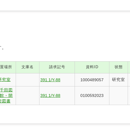
す。
置場所
文庫名
請求記号
資料ID
状態
研究室
研究室
391.1/Y-88
1000489057
千田図
館・開
391.1/Y-88
0100592023
架図書