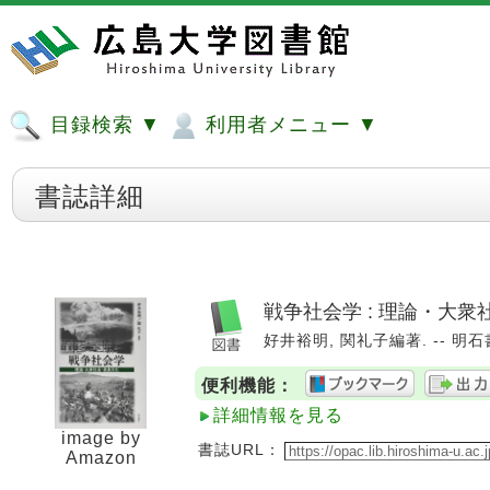
目録検索 ▼
利用者メニュー ▼
書誌詳細
戦争社会学 : 理論・大
好井裕明, 関礼子編著. -- 明石書店
便利機能：
詳細情報を見る
image by
書誌URL：
Amazon