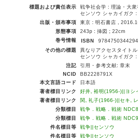
標題および責任表示
戦争社会学 : 理論・大衆
センソウ シャカイガク 
出版・頒布事項
東京 : 明石書店 , 2016.1
形態事項
243p : 挿図 ; 22cm
巻号情報
ISBN
978475034429
その他の標題
異なりアクセスタイトル:
センソウ シャカイガク 
注記
引用・参考文献: 章末
NCID
BB2228791X
本文言語コード
日本語
著者標目リンク
好井, 裕明(1956-)||ヨシ
著者標目リンク
関, 礼子(1966-)||セキ, 
分類標目
戦争．戦略．戦術 NDC8:
分類標目
戦争．戦略．戦術 NDC9:
件名標目等
戦争||センソウ
件名標目等
戦争||センソウ