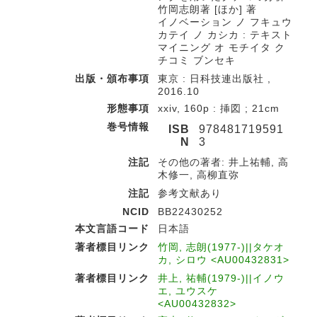
竹岡志朗著 [ほか] 著
イノベーション ノ フキュウ
カテイ ノ カシカ : テキスト
マイニング オ モチイタ ク
チコミ ブンセキ
出版・頒布事項
東京 : 日科技連出版社 ,
2016.10
形態事項
xxiv, 160p : 挿図 ; 21cm
巻号情報
ISB
978481719591
N
3
注記
その他の著者: 井上祐輔, 高
木修一, 高柳直弥
注記
参考文献あり
NCID
BB22430252
本文言語コード
日本語
著者標目リンク
竹岡, 志朗(1977-)||タケオ
カ, シロウ <AU00432831>
著者標目リンク
井上, 祐輔(1979-)||イノウ
エ, ユウスケ
<AU00432832>