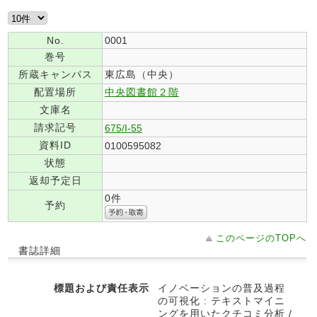
No.
0001
巻号
所蔵キャンパス
東広島（中央）
配置場所
中央図書館２階
文庫名
請求記号
675/I-55
資料ID
0100595082
状態
返却予定日
0件
予約
このページのTOPへ
書誌詳細
標題および責任表示
イノベーションの普及過程
の可視化 : テキストマイニ
ングを用いたクチコミ分析 /