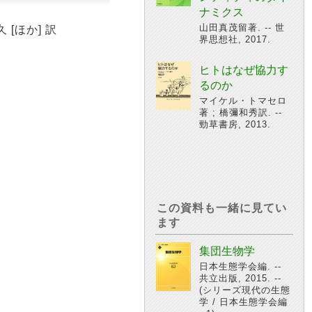
ナミクス
山田真茂留著. -- 世
[ほか] 訳
界思想社, 2017.
ヒトはなぜ協力す
るのか
マイケル・トマセロ
著 ; 橋彌和秀訳. --
勁草書房, 2013.
この資料も一緒に見てい
ます
集団生物学
日本生態学会編. --
共立出版, 2015. --
(シリーズ現代の生態
学 / 日本生態学会編