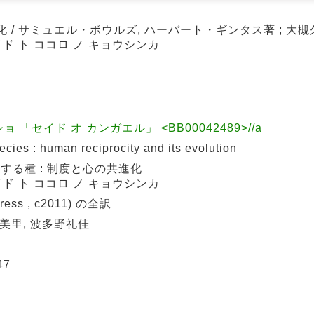
 / サミュエル・ボウルズ, ハーバート・ギンタス著 ; 大槻久 
イド ト ココロ ノ キョウシンカ
「セイド オ カンガエル」 <BB00042489>//a
es : human reciprocity and its evolution
する種 : 制度と心の共進化
イド ト ココロ ノ キョウシンカ
Press , c2011) の全訳
葉美里, 波多野礼佳
47