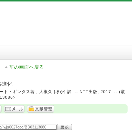
前の画面へ戻る
共進化
ンタス著 ; 大槻久 [ほか] 訳. -- NTT出版, 2017. -- (叢
3086>