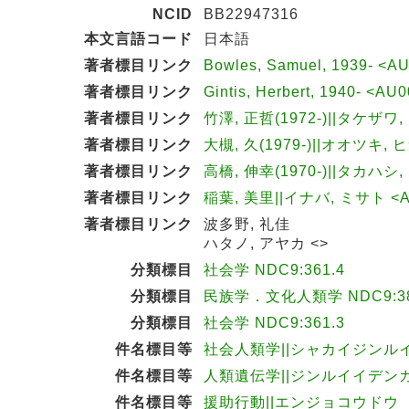
NCID
BB22947316
本文言語コード
日本語
著者標目リンク
Bowles, Samuel, 1939- <A
著者標目リンク
Gintis, Herbert, 1940- <A
著者標目リンク
竹澤, 正哲(1972-)||タケザワ,
著者標目リンク
大槻, 久(1979-)||オオツキ, 
著者標目リンク
高橋, 伸幸(1970-)||タカハシ,
著者標目リンク
稲葉, 美里||イナバ, ミサト <A
著者標目リンク
波多野, 礼佳
ハタノ, アヤカ <>
分類標目
社会学 NDC9:361.4
分類標目
民族学．文化人類学 NDC9:3
分類標目
社会学 NDC9:361.3
件名標目等
社会人類学||シャカイジンル
件名標目等
人類遺伝学||ジンルイイデン
件名標目等
援助行動||エンジョコウドウ