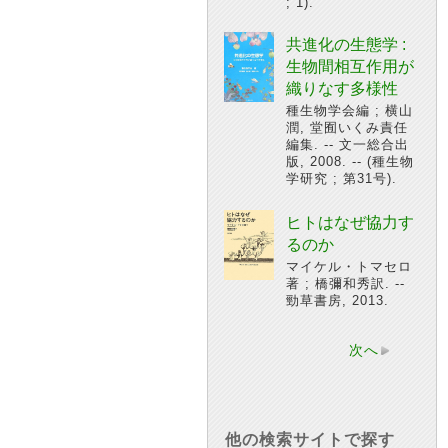
; 1).
共進化の生態学 :
生物間相互作用が
織りなす多様性
種生物学会編 ; 横山
潤, 堂囿いくみ責任
編集. -- 文一総合出
版, 2008. -- (種生物
学研究 ; 第31号).
ヒトはなぜ協力す
るのか
マイケル・トマセロ
著 ; 橋彌和秀訳. --
勁草書房, 2013.
次へ
他の検索サイトで探す