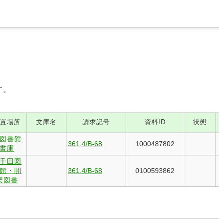
す。
置場所
文庫名
請求記号
資料ID
状態
図書館
361.4/B-68
1000487802
書庫
千田図
館・開
361.4/B-68
0100593862
架図書