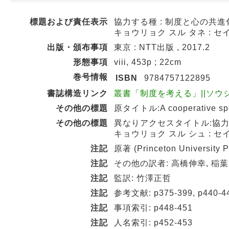
標題および責任表示
協力する種 : 制度と心の共進化
キョウリョク スル タネ : セ
出版・頒布事項
東京 : NTT出版 , 2017.2
形態事項
viii, 453p ; 22cm
巻号情報
ISBN
9784757122895
書誌構造リンク
叢書「制度を考える」||ソウショ 
その他の標題
原タイトル:A cooperative speci
その他の標題
異なりアクセスタイトル:協力
キョウリョク スル シュ : セ
注記
原著 (Princeton University 
注記
その他の訳者: 高橋伸幸, 稲
注記
監訳: 竹澤正哲
注記
参考文献: p375-399, p440-4
注記
事項索引: p448-451
注記
人名索引: p452-453