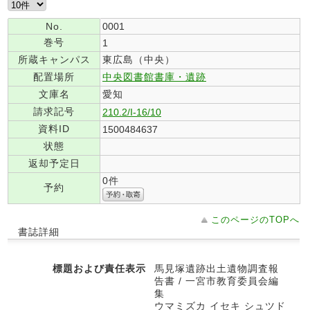
No.
0001
巻号
1
所蔵キャンパス
東広島（中央）
配置場所
中央図書館書庫・遺跡
文庫名
愛知
請求記号
210.2/I-16/10
資料ID
1500484637
状態
返却予定日
0件
予約
このページのTOPへ
書誌詳細
標題および責任表示
馬見塚遺跡出土遺物調査報
告書 / 一宮市教育委員会編
集
ウマミズカ イセキ シュツド