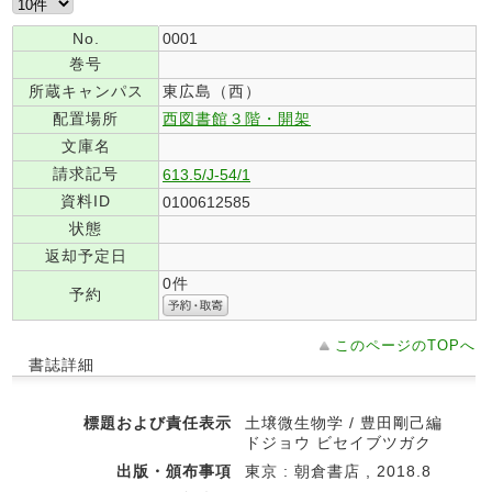
No.
0001
巻号
所蔵キャンパス
東広島（西）
配置場所
西図書館３階・開架
文庫名
請求記号
613.5/J-54/1
資料ID
0100612585
状態
返却予定日
0件
予約
このページのTOPへ
書誌詳細
標題および責任表示
土壌微生物学 / 豊田剛己編
ドジョウ ビセイブツガク
出版・頒布事項
東京 : 朝倉書店 , 2018.8