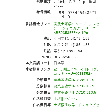
形態事項
v, 194p, 図版 [2] p : 挿図 ;
21cm
巻号情報
ISB
978425443571
N
9
書誌構造リンク
実践土壌学シリーズ||ジッセ
ン ドジョウガク シリーズ
<BB03535584> 1//a
注記
引用文献: p[173]-183
注記
参考文献: p[185]-188
注記
索引: p[189]-194
NCID
BB26624895
本文言語コード
日本語
著者標目リンク
豊田, 剛己(1965-)||トヨダ,
コウキ <AU00053552>
分類標目
農業基礎学 NDC8:613.5
分類標目
農業基礎学 NDC9:613.5
分類標目
農業基礎学 NDC10:613.5
件名標目等
土壌||ドジョウ
件名標目等
土壌微生物学||ドジョウビセ