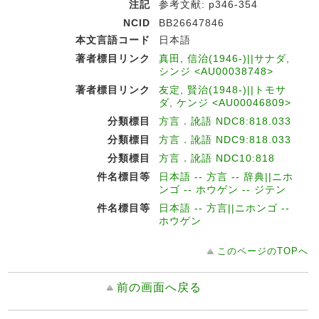
注記
参考文献: p346-354
NCID
BB26647846
本文言語コード
日本語
著者標目リンク
真田, 信治(1946-)||サナダ,
シンジ <AU00038748>
著者標目リンク
友定, 賢治(1948-)||トモサ
ダ, ケンジ <AU00046809>
分類標目
方言．訛語 NDC8:818.033
分類標目
方言．訛語 NDC9:818.033
分類標目
方言．訛語 NDC10:818
件名標目等
日本語 -- 方言 -- 辞典||ニホ
ンゴ -- ホウゲン -- ジテン
件名標目等
日本語 -- 方言||ニホンゴ --
ホウゲン
このページのTOPへ
前の画面へ戻る