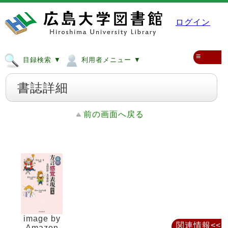
ログイン
≡
目録検索 ▼
利用者メニュー ▼
書誌詳細
前の画面へ戻る
image by
関連情報<<
Amazon