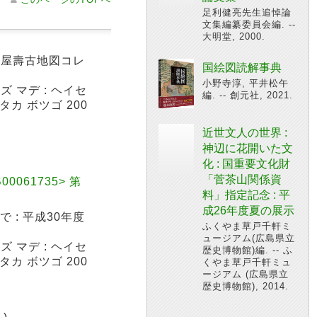
足利健亮先生追悼論
文集編纂委員会編. --
大明堂, 2000.
守屋壽古地図コレ
国絵図読解事典
小野寺淳, 平井松午
 マデ : ヘイセ
編. -- 創元社, 2021.
カ ボツゴ 200
近世文人の世界 :
神辺に花開いた文
化 : 国重要文化財
「菅茶山関係資
061735> 第
料」指定記念 : 平
成26年度夏の展示
: 平成30年度
ふくやま草戸千軒ミ
ュージアム(広島県立
 マデ : ヘイセ
歴史博物館)編. -- ふ
カ ボツゴ 200
くやま草戸千軒ミュ
ージアム (広島県立
歴史博物館), 2014.