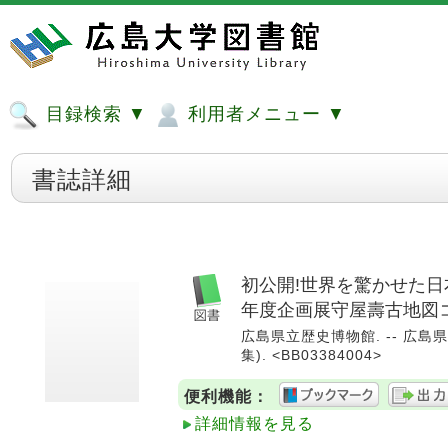
目録検索 ▼
利用者メニュー ▼
書誌詳細
初公開!世界を驚かせた日本
年度企画展守屋壽古地図
広島県立歴史博物館. -- 広島県立
集). <BB03384004>
便利機能：
詳細情報を見る