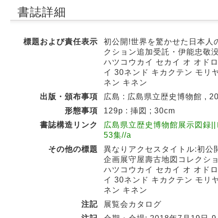
書誌詳細
標題および責任表示
初公開!世界を驚かせた日本人の
クション追加受託・伊能忠敬没後
ハツコウカイ セカイ オ オドロ
イ 30ネンド キカクテン モリ
ネン キネン
出版・頒布事項
広島 : 広島県立歴史博物館 , 20
形態事項
129p : 挿図 ; 30cm
書誌構造リンク
広島県立歴史博物館展示図録||ヒロ
53集//a
その他の標題
異なりアクセスタイトル:初公開
企画展守屋壽古地図コレクショ
ハツコウカイ セカイ オ オドロ
イ 30ネンド キカクテン モリ
ネン キネン
注記
展覧会カタログ