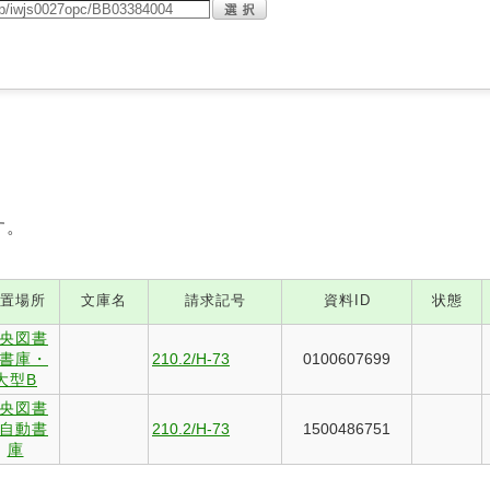
す。
置場所
文庫名
請求記号
資料ID
状態
央図書
書庫・
210.2/H-73
0100607699
大型B
央図書
自動書
210.2/H-73
1500486751
庫