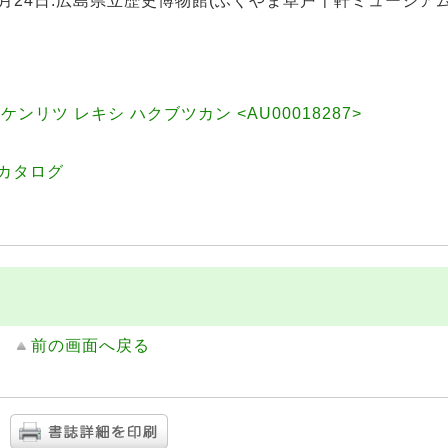
日-9月24日:広島県立歴史博物館(ふくやま草戸千軒ミュージアム
ンリツ レキシ ハクブツカン <AU00018287>
イカタログ
前の画面へ戻る