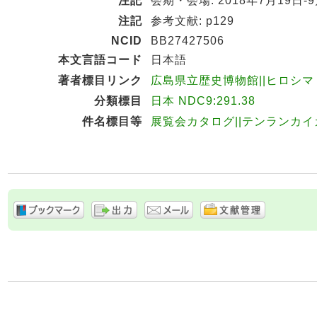
注記
会期・会場: 2018年7月19
注記
参考文献: p129
NCID
BB27427506
本文言語コード
日本語
著者標目リンク
広島県立歴史博物館||ヒロシマ ケ
分類標目
日本 NDC9:291.38
件名標目等
展覧会カタログ||テンランカ