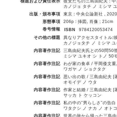
標題および責任表示
彼女たちの三島由紀夫 : 
カノジョ タチ ノ ミシマ 
出版・頒布事項
東京 : 中央公論新社 , 2020
形態事項
206p : 挿図, 肖像 ; 21cm
巻号情報
ISBN
9784120053474
その他の標題
異なりアクセスタイトル:彼
カノジョタチ ノ ミシマ ユ
内容著作注記
三島由紀夫氏との50問50答 
ミシマ ユキオ シ トノ 50
内容著作注記
わが家の食卓 / 平岡倭文重,
ワガヤ ノ ショクタク
内容著作注記
思い出の歌 / 三島由紀夫 [著
オモイデ ノ ウタ
内容著作注記
作家と結婚 / 三島由紀夫 [著
サッカ ト ケッコン
内容著作注記
私の中の"男らしさ"の告白 /
ワタクシ ノ ナカ ノ オト
内容著作注記
世界の旅から帰った三島由紀夫