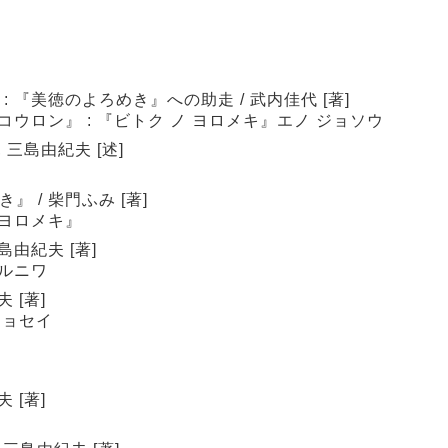
 『美徳のよろめき』への助走 / 武内佳代 [著]
コウロン』 : 『ビトク ノ ヨロメキ』エノ ジョソウ
 三島由紀夫 [述]
 / 柴門ふみ [著]
 ヨロメキ』
島由紀夫 [著]
キルニワ
 [著]
ジョセイ
 [著]