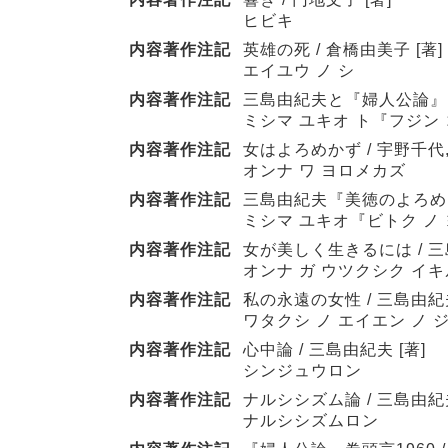
ヒビキ
内容著作注記
英雄の死 / 倉橋由美子 [著]
エイユウ ノ シ
内容著作注記
三島由紀夫と『婦人公論』 :
ミシマ ユキオ ト『フジン 
内容著作注記
女はよろめかず / 宇野千代,
オンナ ワ ヨロメカズ
内容著作注記
三島由紀夫『美徳のよろめき』
ミシマ ユキオ『ビトク ノ
内容著作注記
女が美しく生きるには / 三
オンナ ガ ウツクシク イ
内容著作注記
私の永遠の女性 / 三島由紀夫
ワタクシ ノ エイエン ノ 
内容著作注記
心中論 / 三島由紀夫 [著]
シンジュウロン
内容著作注記
ナルシシズム論 / 三島由紀夫
ナルシシズムロン