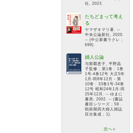
社, 2023.
たちどまって考え
る
ヤマザキマリ著. --
中央公論新社, 2020.
-- (中公新書ラクレ ;
699).
婦人公論
与那覇恵子, 平野晶
子監修 ; 第1巻 : 1巻
1号-4巻12号 大正5年
1月-同8年12月 - 第
10巻 : 33巻1号-34巻
12号 昭和24年1月-同
25年12月. -- ゆまに
書房, 2002. -- (書誌
書目シリーズ ; 59 .
戦前期四大婦人雑誌
目次集成 ; 1).
次へ