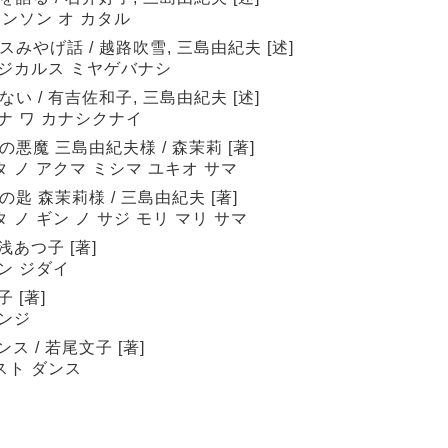
ャンソン オ カタル
やげ話 / 越路吹雪, 三島由紀夫 [述]
ージカルス ミヤゲバナシ
 / 有吉佐和子, 三島由紀夫 [述]
ナ ワ カナシクナイ
魔 三島由紀夫様 / 森茉莉 [著]
 ノ アクマ ミシマ ユキオ サマ
 森茉莉様 / 三島由紀夫 [著]
 ノ ギン ノ サジ モリ マリ サマ
浅あつ子 [著]
ン ジダイ
 [著]
ダンジ
 / 若尾文子 [著]
スト ダンス