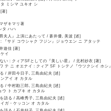
ッタ ミシマ ユキオ シ
[著]
ヤマザキマリ著
シタ ハハ
夫人』上演にあたって / 蒼井優, 美波 [述]
 : 『サド コウシャク フジン』ジョウエン ニ アタッテ
遊佳 [著]
ウケイ
 : クィアSFとしての『美しい星』 / 北村紗衣 [著]
ワ テ ニ オエナイ : クィア SF トシテノ『ウツクシイ ホシ
/ 岸田今日子, 三島由紀夫 [述]
レンアイ オ カタル
/ 中村勘三郎, 三島由紀夫 [述]
ウ ト カブキ オ カタル
る / 高峰秀子, 三島由紀夫 [述]
エイガ・ケッコン オ カタル
る / 石井好子, 三島由紀夫 [述]