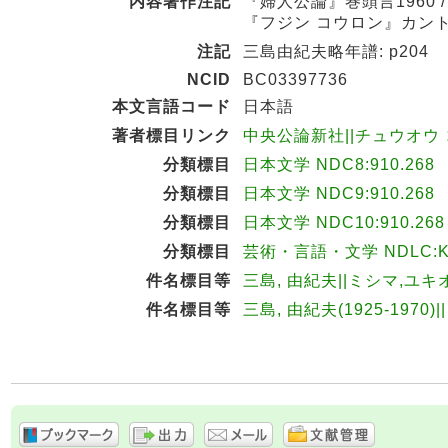
内容著作注記
『婦人公論』巻頭言1960 /
『フジン コウロン』カントウ
注記
三島由紀夫略年譜: p204
NCID
BC03397736
本文言語コード
日本語
著者標目リンク
中央公論新社||チュウオウ コ
分類標目
日本文学 NDC8:910.268
分類標目
日本文学 NDC9:910.268
分類標目
日本文学 NDC10:910.268
分類標目
芸術・言語・文学 NDLC:K
件名標目等
三島, 由紀夫||ミシマ,ユキ
件名標目等
三島, 由紀夫(1925-1970)|