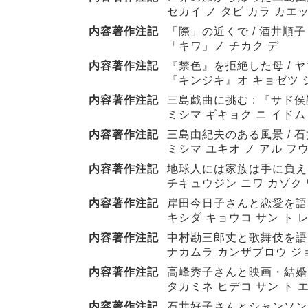
セカイ ノ タビ カラ カエ
内容著作注記
「際」の近くで / 酒井順子 
「キワ」ノ チカク デ
内容著作注記
『禁色』を拒絶した母 / 
『キンジキ』オ キョゼツ 
内容著作注記
三島戯曲に挑む : 『サド侯爵
ミシマ ギキョク ニ イドム
内容著作注記
三島由紀夫のある風景 / 石井
ミシマ ユキオ ノ アル フ
内容著作注記
地球人には家族は手に負えない
チキュウジン ニワ カゾク 
内容著作注記
岸田今日子さんと恋愛を語る 
キシダ キョウコ サン ト 
内容著作注記
中村勘三郎丈と歌舞伎を語る 
ナカムラ カンザブロウ ジョ
内容著作注記
高峰秀子さんと映画・結婚を語
タカミネ ヒデコ サン ト 
内容著作注記
石井好子さんとシャンソンを語