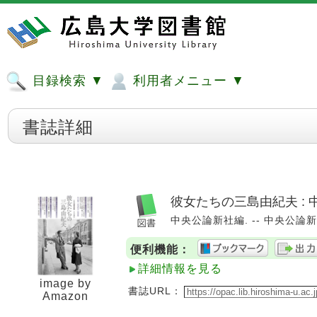
目録検索 ▼
利用者メニュー ▼
書誌詳細
彼女たちの三島由紀夫 :
中央公論新社編. -- 中央公論新社, 
便利機能：
詳細情報を見る
image by
書誌URL：
Amazon