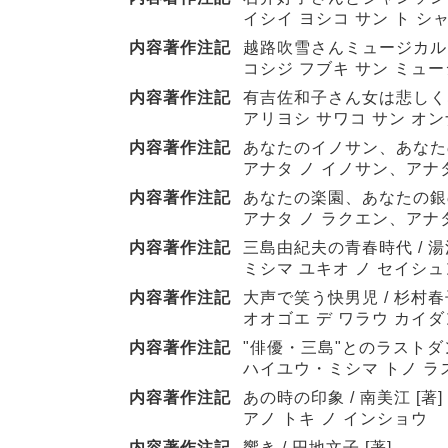
イシイ ヨシコ サン ト シ
内容著作注記
越路吹雪さんミュージカルスみ
コシジ フブキ サン ミュ
内容著作注記
有吉佐和子さん女は悲しくない
アリヨシ サワコ サン オン
内容著作注記
あなたのイノサン、あなたの悪
アナタ ノ イノサン、アナタ
内容著作注記
あなたの楽園、あなたの銀の匙
アナタ ノ ラクエン、アナタ
内容著作注記
三島由紀夫の青春時代 / 湯
ミシマ ユキオ ノ セイシュ
内容著作注記
大声で笑う快男児 / 杉村春子
オオゴエ デ ワラウ カイ
内容著作注記
"俳優・三島"とのラストダンス
ハイユウ・ミシマ トノ ラ
内容著作注記
あの時の印象 / 南美江 [著]
アノ トキ ノ インショウ
内容著作注記
響き / 円地文子 [著]