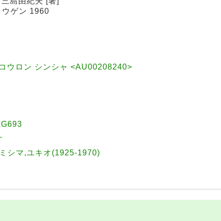
 三島由紀夫 [著]
ゲン 1960
ウロン シンシャ <AU00208240>
G693
オ
|ミシマ,ユキオ(1925-1970)