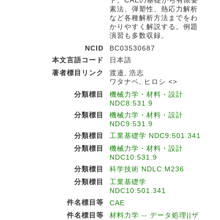
ト。CAEの基礎から有限要
素法、弾塑性、熱応力解析
など各種解析方法までをわ
かりやすく解説する。例題
演習も多数収録。
NCID
BC03530687
本文言語コード
日本語
著者標目リンク
渡邉, 浩志
ワタナベ, ヒロシ <>
分類標目
機械力学・材料・設計
NDC8:531.9
分類標目
機械力学・材料・設計
NDC9:531.9
分類標目
工業基礎学 NDC9:501.341
分類標目
機械力学・材料・設計
NDC10:531.9
分類標目
科学技術 NDLC:M236
分類標目
工業基礎学
NDC10:501.341
件名標目等
CAE
件名標目等
材料力学 -- データ処理||ザ