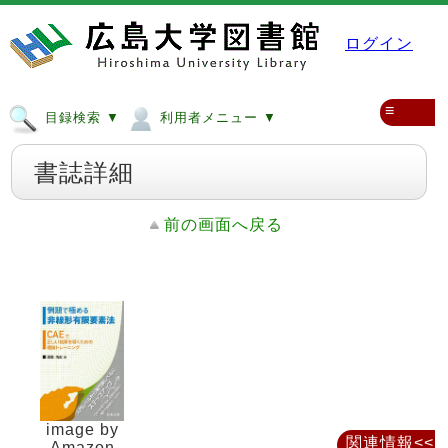
ログイン
≡
目録検索 ▼
利用者メニュー ▼
書誌詳細
前の画面へ戻る
image by
関連情報<<
Amazon