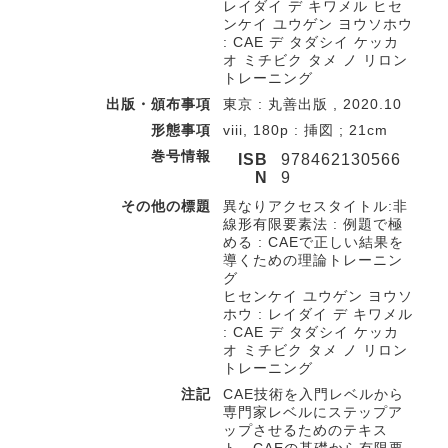
レイダイ デ キワメル ヒセ
ンケイ ユウゲン ヨウソホウ
: CAE デ タダシイ ケッカ
オ ミチビク タメ ノ リロン
トレーニング
出版・頒布事項
東京 : 丸善出版 , 2020.10
形態事項
viii, 180p : 挿図 ; 21cm
巻号情報
ISB
978462130566
N
9
その他の標題
異なりアクセスタイトル:非
線形有限要素法 : 例題で極
める : CAEで正しい結果を
導くための理論トレーニン
グ
ヒセンケイ ユウゲン ヨウソ
ホウ : レイダイ デ キワメル
: CAE デ タダシイ ケッカ
オ ミチビク タメ ノ リロン
トレーニング
注記
CAE技術を入門レベルから
専門家レベルにステップア
ップさせるためのテキス