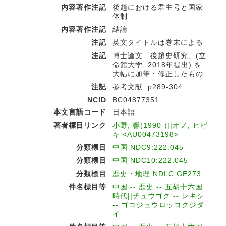
内容著作注記
後趙における君主号と国家
体制
内容著作注記
結論
注記
英文タイトルは巻末による
注記
博士論文「後趙史研究」(立
命館大学, 2018年提出) を
大幅に加筆・修正したもの
注記
参考文献: p289-304
NCID
BC04877351
本文言語コード
日本語
著者標目リンク
小野, 響(1990-)||オノ, ヒビ
キ <AU00473198>
分類標目
中国 NDC9:222.045
分類標目
中国 NDC10:222.045
分類標目
歴史・地理 NDLC:GE273
件名標目等
中国 -- 歴史 -- 五胡十六国
時代||チュウゴク -- レキシ
-- ゴコジュウロッコクジダ
イ