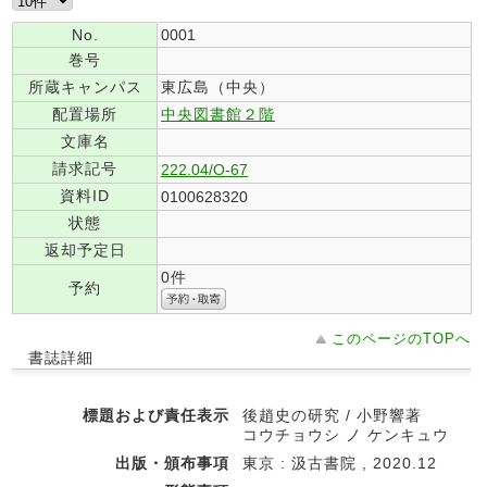
No.
0001
巻号
所蔵キャンパス
東広島（中央）
配置場所
中央図書館２階
文庫名
請求記号
222.04/O-67
資料ID
0100628320
状態
返却予定日
0件
予約
このページのTOPへ
書誌詳細
標題および責任表示
後趙史の研究 / 小野響著
コウチョウシ ノ ケンキュウ
出版・頒布事項
東京 : 汲古書院 , 2020.12