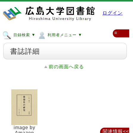
ログイン
≡
目録検索 ▼
利用者メニュー ▼
書誌詳細
前の画面へ戻る
image by
関連情報<<
Amazon