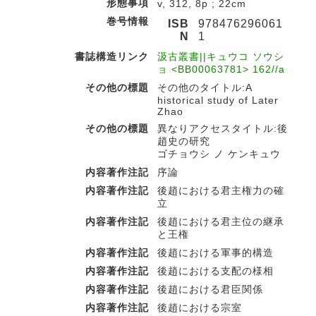
形態事項
v, 312, 8p ; 22cm
巻号情報
ISB
978476296061
N
1
書誌構造リンク
汲古叢書||キュウコ ソウシ
ョ <BB00063781> 162//a
その他の標題
その他のタイトル:A
historical study of Later
Zhao
その他の標題
異なりアクセスタイトル:後
趙史の研究
ゴチョウシ ノ ケンキュウ
内容著作注記
序論
内容著作注記
後趙における君主権力の確
立
内容著作注記
後趙における君主位の継承
と王権
内容著作注記
後趙における軍事的構造
内容著作注記
後趙における支配の様相
内容著作注記
後趙における君臣関係
内容著作注記
後趙における宗室