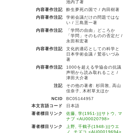
池内了著
内容著作注記
酔生夢死の国で / 内田樹著
内容著作注記
学術会議だけの問題ではな
い / 三島憲一著
内容著作注記
「学問の自由」どころか
「学問」そのものの否定だ /
永田和宏著
内容著作注記
文化的適応としての科学と
日本学術会議 / 鷲谷いづみ
著
内容著作注記
1000を超える学協会の抗議
声明から読み取れること /
津田大介著
注記
その他の著者: 杉田敦, 高山
佳奈子, 木村草太ほか
NCID
BC05144957
本文言語コード
日本語
著者標目リンク
佐藤, 学(1951-)||サトウ, マ
ナブ <AU00020798>
著者標目リンク
上野, 千鶴子(1948-)||ウエ
ノ, チズコ <AU00019694>