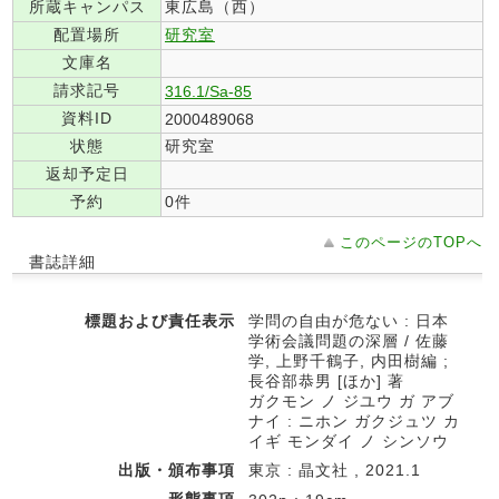
所蔵キャンパス
東広島（西）
配置場所
研究室
文庫名
請求記号
316.1/Sa-85
資料ID
2000489068
状態
研究室
返却予定日
予約
0件
このページのTOPへ
書誌詳細
標題および責任表示
学問の自由が危ない : 日本
学術会議問題の深層 / 佐藤
学, 上野千鶴子, 内田樹編 ;
長谷部恭男 [ほか] 著
ガクモン ノ ジユウ ガ アブ
ナイ : ニホン ガクジュツ カ
イギ モンダイ ノ シンソウ
出版・頒布事項
東京 : 晶文社 , 2021.1