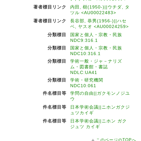
著者標目リンク
内田, 樹(1950-)||ウチダ, タ
ツル <AU00022483>
著者標目リンク
長谷部, 恭男(1956-)||ハセ
ベ, ヤスオ <AU00024259>
分類標目
国家と個人・宗教・民族
NDC9:316.1
分類標目
国家と個人・宗教・民族
NDC10:316.1
分類標目
学術一般・ジャ－ナリズ
ム・図書館・書誌
NDLC:UA41
分類標目
学術・研究機関
NDC10:061
件名標目等
学問の自由||ガクモンノジユ
ウ
件名標目等
日本学術会議||ニホンガクジ
ュツカイギ
件名標目等
日本学術会議||ニホン ガク
ジュツ カイギ
このページのTOPへ