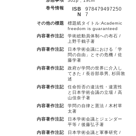
形態事項
302p ; 19cm
巻号情報
ISB
978479497250
N
7
その他の標題
標題紙タイトル:Academic
freedom is guaranteed
内容著作注記
学術総動員体制への布石 /
上野千鶴子著
内容著作注記
日本学術会議における「学
問の自由」とその危機 / 佐
藤学著
内容著作注記
政府が学問の世界に介入し
てきた / 長谷部恭男, 杉田敦
述
内容著作注記
任命拒否の違法性・違憲性
と日本学術会議の立場 / 高
山佳奈子著
内容著作注記
学問の自律と憲法 / 木村草
太著
内容著作注記
日本学術会議とジェンダー
平等 / 後藤弘子著
内容著作注記
日本学術会議と軍事研究 /