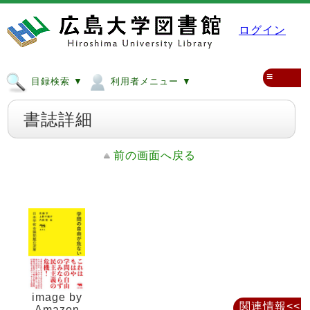
ログイン
≡
目録検索 ▼
利用者メニュー ▼
書誌詳細
前の画面へ戻る
image by
関連情報<<
Amazon