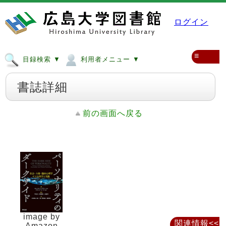
ログイン
≡
目録検索 ▼
利用者メニュー ▼
書誌詳細
前の画面へ戻る
image by
関連情報<<
Amazon