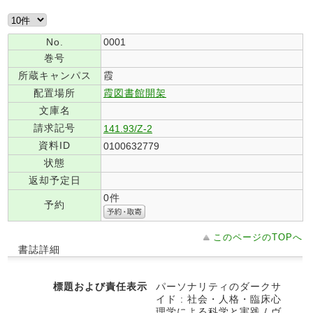
No.
0001
巻号
所蔵キャンパス
霞
配置場所
霞図書館開架
文庫名
請求記号
141.93/Z-2
資料ID
0100632779
状態
返却予定日
0件
予約
このページのTOPへ
書誌詳細
標題および責任表示
パーソナリティのダークサ
イド : 社会・人格・臨床心
理学による科学と実践 / ヴ