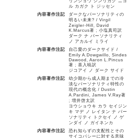
リンショウ シンリガク ニヨ
ル カガク ト ジッセン
内容著作注記
ダークなパーソナリティの
明るい未来? / Virgil
Zeigler-Hill, David
K.Marcus著 ; 小塩真司訳
ダーク ナ パーソナリティ
ノ アカルイ ミライ
内容著作注記
自己愛のダークサイド /
Emily A.Dowgwillo, Sindes
Dawood, Aaron L.Pincus
著 ; 喜入暁訳
ジコアイ ノ ダーク サイド
内容著作注記
幼少期から成人期までの冷
淡なパーソナリティ特性の
現代の概念化 / Dustin
A.Pardini, James V.Ray著
; 増井啓太訳
ヨウショウキ カラ セイジン
キ マデ ノ レイタン ナ パー
ソナリティ トクセイ ノ ゲ
ンダイ ノ ガイネンカ
内容著作注記
恐れ知らずの支配性とその
サイコパシーに対する意味