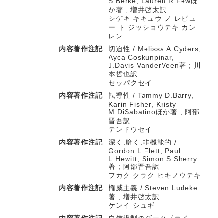
S.Berke, Lauren R.Fewほ
か著 ; 増井啓太訳
シゲキ キキュウ ノ レビュ
ー ト ジッショウテキ カン
レン
内容著作注記
切迫性 / Melissa A.Cyders,
Ayca Coskunpinar,
J.Davis VanderVeen著 ; 川
本哲也訳
セッパクセイ
内容著作注記
転導性 / Tammy D.Barry,
Karin Fisher, Kristy
M.DiSabatinoほか著 ; 阿部
晋吾訳
テンドウセイ
内容著作注記
深く,暗く,非機能的 /
Gordon L.Flett, Paul
L.Hewitt, Simon S.Sherry
著 ; 阿部晋吾訳
フカク クラク ヒキノウテキ
内容著作注記
権威主義 / Steven Ludeke
著 ; 増井啓太訳
ケンイ シュギ