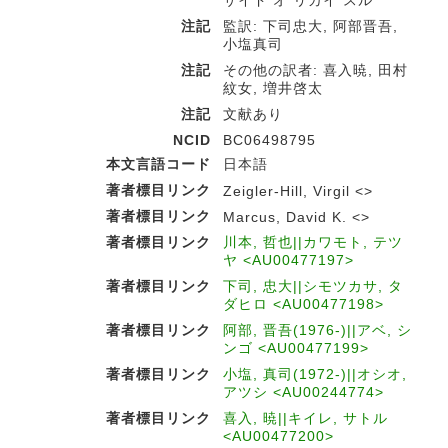
サイド オ リカイ スル
注記
監訳: 下司忠大, 阿部晋吾,
小塩真司
注記
その他の訳者: 喜入暁, 田村
紋女, 増井啓太
注記
文献あり
NCID
BC06498795
本文言語コード
日本語
著者標目リンク
Zeigler-Hill, Virgil <>
著者標目リンク
Marcus, David K. <>
著者標目リンク
川本, 哲也||カワモト, テツ
ヤ <AU00477197>
著者標目リンク
下司, 忠大||シモツカサ, タ
ダヒロ <AU00477198>
著者標目リンク
阿部, 晋吾(1976-)||アベ, シ
ンゴ <AU00477199>
著者標目リンク
小塩, 真司(1972-)||オシオ,
アツシ <AU00244774>
著者標目リンク
喜入, 暁||キイレ, サトル
<AU00477200>