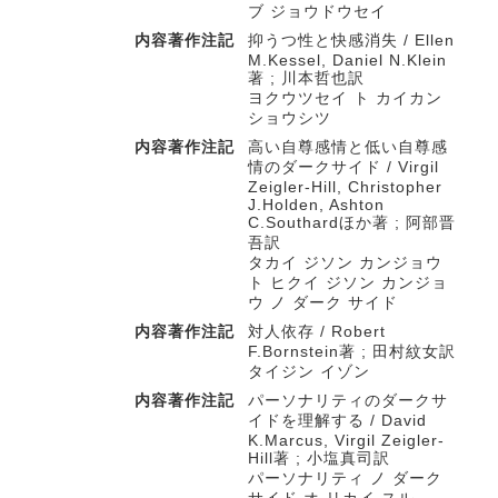
ブ ジョウドウセイ
内容著作注記
抑うつ性と快感消失 / Ellen
M.Kessel, Daniel N.Klein
著 ; 川本哲也訳
ヨクウツセイ ト カイカン
ショウシツ
内容著作注記
高い自尊感情と低い自尊感
情のダークサイド / Virgil
Zeigler-Hill, Christopher
J.Holden, Ashton
C.Southardほか著 ; 阿部晋
吾訳
タカイ ジソン カンジョウ
ト ヒクイ ジソン カンジョ
ウ ノ ダーク サイド
内容著作注記
対人依存 / Robert
F.Bornstein著 ; 田村紋女訳
タイジン イゾン
内容著作注記
パーソナリティのダークサ
イドを理解する / David
K.Marcus, Virgil Zeigler-
Hill著 ; 小塩真司訳
パーソナリティ ノ ダーク