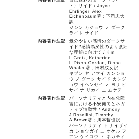
内容著作注記
自信過剰のダーク〈ライ
ト〉サイド / Joyce
Ehrlinger, Alex
Eichenbaum著 ; 下司忠大
訳
ジシン カジョウ ノ ダーク
ライト サイド
内容著作注記
気分や甘い感情のダークサ
イド?感情易変性のより微細
な理解に向けて / Kim
L.Gratz, Katherine
L.Dixon-Gordon, Diana
Whalen著 ; 田村紋女訳
キブン ヤ アマイ カンジョ
ウ ノ ダーク サイド カンジ
ョウ イヘンセイ ノ ヨリ ビ
サイ ナ リカイ ニ ムケテ
内容著作注記
パーソナリティと内在化障
害における不安傾向とネガ
ティブ情動性 / Anthony
J.Rosellini, Timothy
A.Brown著 ; 川本哲也訳
パーソナリティ ト ナイザイ
カ ショウガイ ニ オケル フ
アン ケイコウ ト ネガティ