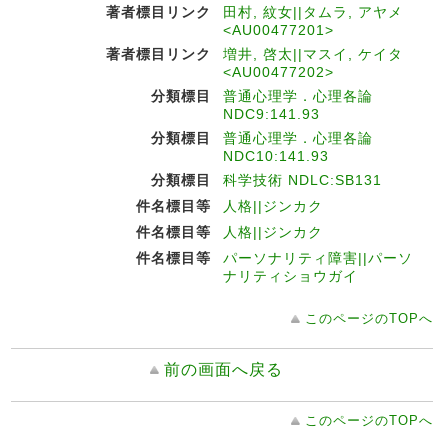
著者標目リンク
田村, 紋女||タムラ, アヤメ
<AU00477201>
著者標目リンク
増井, 啓太||マスイ, ケイタ
<AU00477202>
分類標目
普通心理学．心理各論
NDC9:141.93
分類標目
普通心理学．心理各論
NDC10:141.93
分類標目
科学技術 NDLC:SB131
件名標目等
人格||ジンカク
件名標目等
人格||ジンカク
件名標目等
パーソナリティ障害||パーソ
ナリティショウガイ
このページのTOPへ
前の画面へ戻る
このページのTOPへ