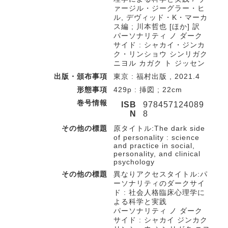
ァージル・ジーグラー・ヒ
ル, デヴィッド・K・マーカ
ス編 ; 川本哲也 [ほか] 訳
パーソナリティ ノ ダーク
サイド : シャカイ・ジンカ
ク・リンショウ シンリガク
ニヨル カガク ト ジッセン
出版・頒布事項
東京 : 福村出版 , 2021.4
形態事項
429p : 挿図 ; 22cm
巻号情報
ISB
978457124089
N
8
その他の標題
原タイトル:The dark side
of personality : science
and practice in social,
personality, and clinical
psychology
その他の標題
異なりアクセスタイトル:パ
ーソナリティのダークサイ
ド : 社会人格臨床心理学に
よる科学と実践
パーソナリティ ノ ダーク
サイド : シャカイ ジンカク