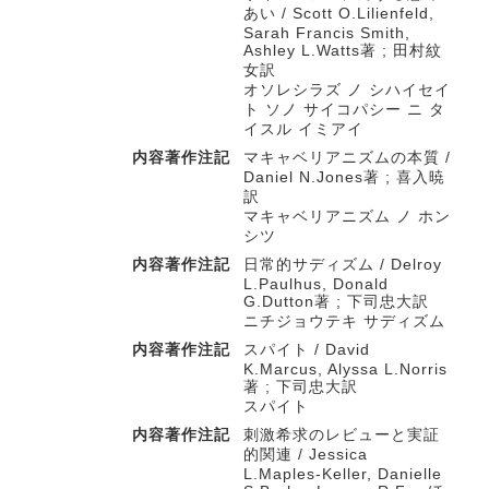
あい / Scott O.Lilienfeld,
Sarah Francis Smith,
Ashley L.Watts著 ; 田村紋
女訳
オソレシラズ ノ シハイセイ
ト ソノ サイコパシー ニ タ
イスル イミアイ
内容著作注記
マキャベリアニズムの本質 /
Daniel N.Jones著 ; 喜入暁
訳
マキャベリアニズム ノ ホン
シツ
内容著作注記
日常的サディズム / Delroy
L.Paulhus, Donald
G.Dutton著 ; 下司忠大訳
ニチジョウテキ サディズム
内容著作注記
スパイト / David
K.Marcus, Alyssa L.Norris
著 ; 下司忠大訳
スパイト
内容著作注記
刺激希求のレビューと実証
的関連 / Jessica
L.Maples-Keller, Danielle