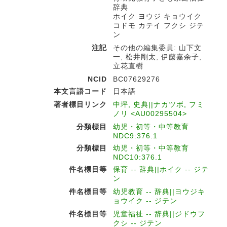
辞典
ホイク ヨウジ キョウイク
コドモ カテイ フクシ ジテ
ン
注記
その他の編集委員: 山下文
一, 松井剛太, 伊藤嘉余子,
立花直樹
NCID
BC07629276
本文言語コード
日本語
著者標目リンク
中坪, 史典||ナカツボ, フミ
ノリ <AU00295504>
分類標目
幼児・初等・中等教育
NDC9:376.1
分類標目
幼児・初等・中等教育
NDC10:376.1
件名標目等
保育 -- 辞典||ホイク -- ジテ
ン
件名標目等
幼児教育 -- 辞典||ヨウジキ
ョウイク -- ジテン
件名標目等
児童福祉 -- 辞典||ジドウフ
クシ -- ジテン