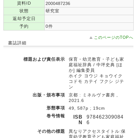
資料ID
2000487236
状態
研究室
返却予定日
予約
0件
このページのTOPへ
書誌詳細
標題および責任表示
保育・幼児教育・子ども家
庭福祉辞典 / 中坪史典 [ほ
か] 編集委員
ホイク ヨウジ キョウイク
コドモ カテイ フクシ ジテ
ン
出版・頒布事項
京都 : ミネルヴァ書房 ,
2021.6
形態事項
49, 587p ; 19cm
巻号情報
ISB
978462309084
N
6
その他の標題
異なりアクセスタイトル:保
育幼児教育子ども家庭福祉