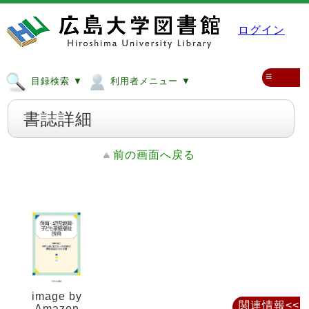
ログイン
≡
目録検索 ▼
利用者メニュー ▼
書誌詳細
前の画面へ戻る
image by
関連情報<<
Amazon