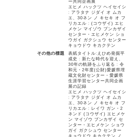
ー共同企画展
エヒメ ハックツ ヘイセイシ
: アラタナ ジダイ オ ムカ
エ、30ネン ノ キセキ オ フ
リカエル : (コウザイ) エヒ
メケン マイゾウ ブンカザイ
センター・エヒメケン ショ
ウガイ ガクシュウ センター
キョウドウ キカクテン
その他の標題
表紙タイトル:えひめ発掘平
成史 : 新たな時代を迎え、
30年の軌跡をふり返る : 令
和元・2年度(公財)愛媛県埋
蔵文化財センター・愛媛県
生涯学習センター共同企画
展の記録
エヒメ ハックツ ヘイセイシ
: アラタナ ジダイ オ ムカ
エ、30ネン ノ キセキ オ フ
リカエル : レイワ ガン・2
ネンド (コウザイ) エヒメケ
ン マイゾウ ブンカザイ セ
ンター・エヒメケン ショウ
ガイ ガクシュウ センター
キョウドウ キカクテン ノ