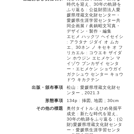
時代を迎え、30年の軌跡を
ふり返る : 公益財団法人愛
媛県埋蔵文化財センター・
愛媛県生涯学習センター共
同企画展 / 眞鍋昭文写真・
デザイン・製作・編集
エヒメ ハックツ ヘイセイシ
: アラタナ ジダイ オ ムカ
エ、30ネン ノ キセキ オ フ
リカエル : コウエキ ザイダ
ン ホウジン エヒメケン マ
イゾウ ブンカザイ センタ
ー・エヒメケン ショウガイ
ガクシュウ センター キョウ
ドウ キカクテン
出版・頒布事項
松山 : 愛媛県埋蔵文化財セ
ンター , 2021.3
形態事項
134p : 挿図, 地図 ; 30cm
その他の標題
奥付タイトル:えひめ発掘平
成史 : 新たな時代を迎え、
30年の軌跡をふり返る : (公
財)愛媛県埋蔵文化財センタ
ー・愛媛県生涯学習センタ