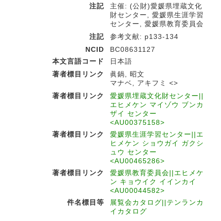
注記
主催: (公財)愛媛県埋蔵文化
財センター, 愛媛県生涯学習
センター, 愛媛県教育委員会
注記
参考文献: p133-134
NCID
BC08631127
本文言語コード
日本語
著者標目リンク
眞鍋, 昭文
マナベ, アキフミ <>
著者標目リンク
愛媛県埋蔵文化財センター||
エヒメケン マイゾウ ブンカ
ザイ センター
<AU00375158>
著者標目リンク
愛媛県生涯学習センター||エ
ヒメケン ショウガイ ガクシ
ュウ センター
<AU00465286>
著者標目リンク
愛媛県教育委員会||エヒメケ
ン キョウイク イインカイ
<AU00044582>
件名標目等
展覧会カタログ||テンランカ
イカタログ