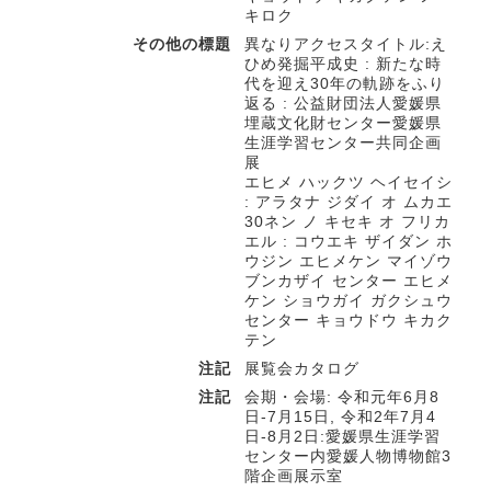
キロク
その他の標題
異なりアクセスタイトル:え
ひめ発掘平成史 : 新たな時
代を迎え30年の軌跡をふり
返る : 公益財団法人愛媛県
埋蔵文化財センター愛媛県
生涯学習センター共同企画
展
エヒメ ハックツ ヘイセイシ
: アラタナ ジダイ オ ムカエ
30ネン ノ キセキ オ フリカ
エル : コウエキ ザイダン ホ
ウジン エヒメケン マイゾウ
ブンカザイ センター エヒメ
ケン ショウガイ ガクシュウ
センター キョウドウ キカク
テン
注記
展覧会カタログ
注記
会期・会場: 令和元年6月8
日-7月15日, 令和2年7月4
日-8月2日:愛媛県生涯学習
センター内愛媛人物博物館3
階企画展示室