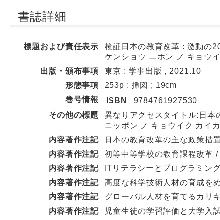
書誌詳細
標題および責任表示
検証日本の教育改革 : 激動の2
ケンショウ ニホン ノ キョウイク
出版・頒布事項
東京 : 学事出版 , 2021.10
形態事項
253p : 挿図 ; 19cm
巻号情報
ISBN
9784761927530
その他の標題
異なりアクセスタイトル:日本の教
ニッポン ノ キョウイク カイカク
内容著作注記
日本の教育改革の主な政策措置 
内容著作注記
初等中等学校の教育課程改革 /
内容著作注記
ITリテラシーとプログラミング教
内容著作注記
高度な科学技術人材の育成をめざ
内容著作注記
グローバル人材を育てるカリキュ
内容著作注記
児童生徒の学習評価と大学入試改