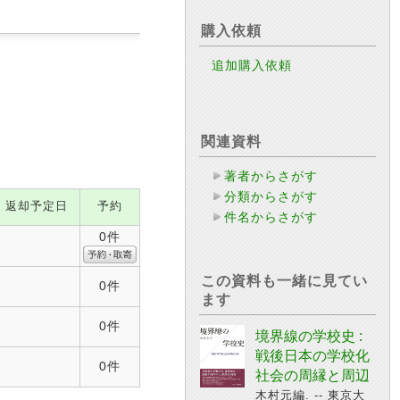
購入依頼
追加購入依頼
関連資料
著者からさがす
分類からさがす
返却予定日
予約
件名からさがす
0件
この資料も一緒に見てい
0件
ます
0件
境界線の学校史 :
戦後日本の学校化
0件
社会の周縁と周辺
木村元編. -- 東京大