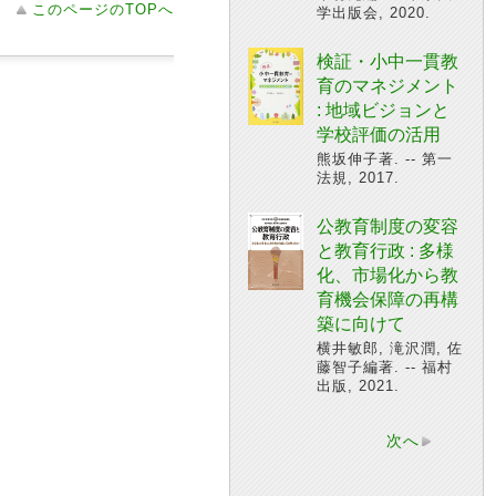
このページのTOPへ
学出版会, 2020.
検証・小中一貫教
育のマネジメント
: 地域ビジョンと
学校評価の活用
熊坂伸子著. -- 第一
法規, 2017.
公教育制度の変容
と教育行政 : 多様
化、市場化から教
育機会保障の再構
築に向けて
横井敏郎, 滝沢潤, 佐
藤智子編著. -- 福村
出版, 2021.
次へ