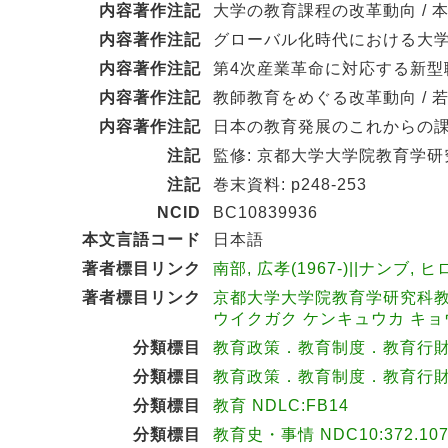
内容著作注記
大学の教育課程の改革動向 / 
内容著作注記
グローバル化時代における大学の
内容著作注記
第4次産業革命に対応する新型職
内容著作注記
教師教育をめぐる改革動向 / 
内容著作注記
日本の教育発展のこれからの課題
注記
監修: 京都大学大学院教育学
注記
巻末資料: p248-253
NCID
BC10839936
本文言語コード
日本語
著者標目リンク
南部, 広孝(1967-)||ナンブ, ヒ
著者標目リンク
京都大学大学院教育学研究科教
ウイクガク ケンキュウカ キョウ
分類標目
教育政策．教育制度．教育行財政 N
分類標目
教育政策．教育制度．教育行財政 N
分類標目
教育 NDLC:FB14
分類標目
教育史・事情 NDC10:372.10