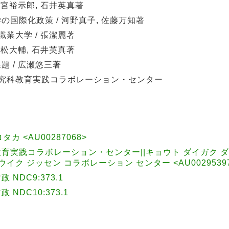
本宮裕示郎, 石井英真著
国際化政策 / 河野真子, 佐藤万知著
業大学 / 張潔麗著
若松大輔, 石井英真著
 / 広瀬悠三著
研究科教育実践コラボレーション・センター
ロタカ <AU00287068>
育実践コラボレーション・センター||キョウト ダイガク ダ
イク ジッセン コラボレーション センター <AU0029539
DC9:373.1
DC10:373.1
7