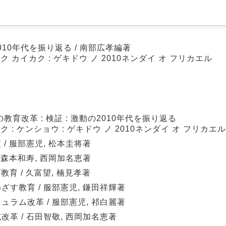
010年代を振り返る / 南部広孝編著
 カイカク : ゲキドウ ノ 2010ネンダイ オ フリカエル
育改革 : 検証 : 激動の2010年代を振り返る
 : ケンショウ : ゲキドウ ノ 2010ネンダイ オ フリカエル
/ 服部憲児, 松本圭将著
 森本和寿, 西岡加名恵著
育 / 久富望, 楠見孝著
す教育 / 服部憲児, 鎌田祥輝著
ラム改革 / 服部憲児, 祁白麗著
革 / 石田智敬, 西岡加名恵著