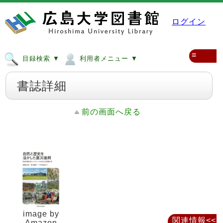
ログイン
≡
目録検索 ▼
利用者メニュー ▼
書誌詳細
前の画面へ戻る
image by
関連情報<<
Amazon