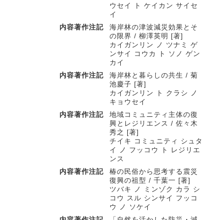
ウセイ ト ケイカン サイセ
イ
内容著作注記
海岸林の津波減災効果とそ
の限界 / 柳澤英明 [著]
カイガンリン ノ ツナミ ゲ
ンサイ コウカ ト ソノ ゲン
カイ
内容著作注記
海岸林と暮らしの共生 / 菊
池慶子 [著]
カイガンリン ト クラシ ノ
キョウセイ
内容著作注記
地域コミュニティ主体の復
興とレジリエンス / 佐々木
秀之 [著]
チイキ コミュニティ シュタ
イ ノ フッコウ ト レジリエ
ンス
内容著作注記
椿の民俗から思考する震災
復興の祖型 / 千葉一 [著]
ツバキ ノ ミンゾク カラ シ
コウ スル シンサイ フッコ
ウ ノ ソケイ
内容著作注記
「自然を活かした防災・減