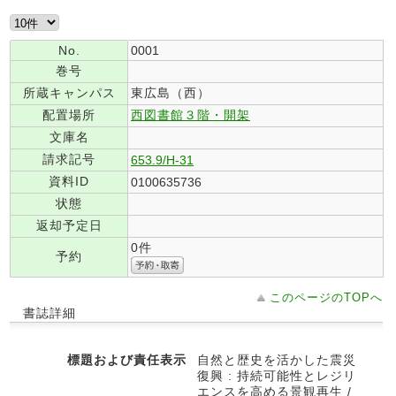
No.
0001
巻号
所蔵キャンパス
東広島（西）
配置場所
西図書館３階・開架
文庫名
請求記号
653.9/H-31
資料ID
0100635736
状態
返却予定日
0件
予約
このページのTOPへ
書誌詳細
標題および責任表示
自然と歴史を活かした震災
復興 : 持続可能性とレジリ
エンスを高める景観再生 /