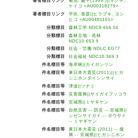
著者標目リンク
菊池, 慶子(1955-)||キクチ,
ケイコ <AU00318279>
著者標目リンク
平吹, 喜彦||ヒラブキ, ヨシ
ヒコ <AU00481101>
分類標目
森林工学 NDC9:656.55
分類標目
森林立地．造林
NDC10:653.9
分類標目
社会・労働 NDLC:EG77
分類標目
社会福祉 NDC10:369.3
件名標目等
海岸林||カイガンリン
件名標目等
東日本大震災(2011)||ヒガ
シニホンダイシンサイ
件名標目等
津波||ツナミ
件名標目等
災害復興||サイガイフッコウ
件名標目等
宮城県||ミヤギケン
件名標目等
自然災害 -- 防災 -- 宮城県||
シゼンサイガイ -- ボウサイ
-- ミヤギケン
件名標目等
東日本大震災 (2011) -- 復
興 -- 宮城県||ヒガシニホン