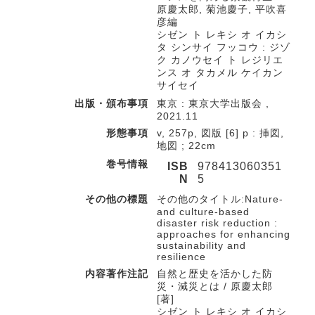
原慶太郎, 菊池慶子, 平吹喜
彦編
シゼン ト レキシ オ イカシ
タ シンサイ フッコウ : ジゾ
ク カノウセイ ト レジリエ
ンス オ タカメル ケイカン
サイセイ
出版・頒布事項
東京 : 東京大学出版会 ,
2021.11
形態事項
v, 257p, 図版 [6] p : 挿図,
地図 ; 22cm
巻号情報
ISB
978413060351
N
5
その他の標題
その他のタイトル:Nature-
and culture-based
disaster risk reduction :
approaches for enhancing
sustainability and
resilience
内容著作注記
自然と歴史を活かした防
災・減災とは / 原慶太郎
[著]
シゼン ト レキシ オ イカシ