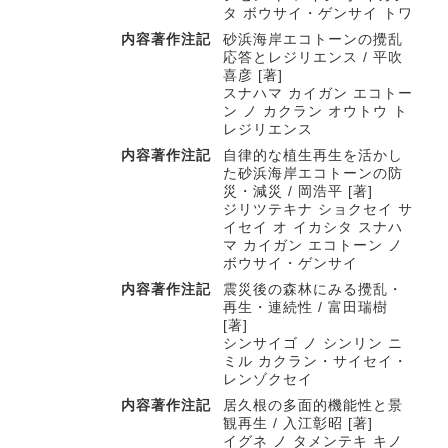
タ ボウサイ・ゲンサイ トワ
内容著作注記
砂浜海岸エコトーンの攪乱
応答とレジリエンス / 平吹
喜彦 [著]
スナハマ カイガン エコトー
ン ノ カクラン オウトウ ト
レジリエンス
内容著作注記
自律的な植生再生を活かし
た砂浜海岸エコトーンの防
災・減災 / 岡浩平 [著]
ジリツテキナ ショクセイ サ
イセイ オ イカシタ スナハ
マ カイガン エコトーン ノ
ボウサイ・ゲンサイ
内容著作注記
震災後の森林にみる攪乱・
再生・連続性 / 富田瑞樹
[著]
シンサイゴ ノ シンリン ニ
ミル カクラン・サイセイ・
レンゾクセイ
内容著作注記
居久根の多面的機能性と景
観再生 / 入江彰昭 [著]
イグネ ノ タメンテキ キノ