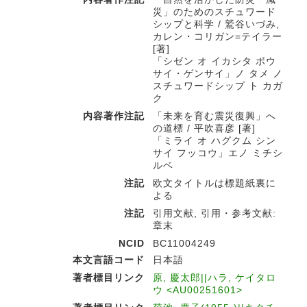
災」のためのスチュワード
シップと科学 / 鷲谷いづみ,
カレン・コリガン=テイラー
[著]
「シゼン オ イカシタ ボウ
サイ・ゲンサイ」ノ タメ ノ
スチュワードシップ ト カガ
ク
内容著作注記
「未来を育む震災復興」へ
の道標 / 平吹喜彦 [著]
「ミライ オ ハグクム シン
サイ フッコウ」エノ ミチシ
ルベ
注記
欧文タイトルは標題紙裏に
よる
注記
引用文献, 引用・参考文献:
章末
NCID
BC11004249
本文言語コード
日本語
著者標目リンク
原, 慶太郎||ハラ, ケイタロ
ウ <AU00251601>