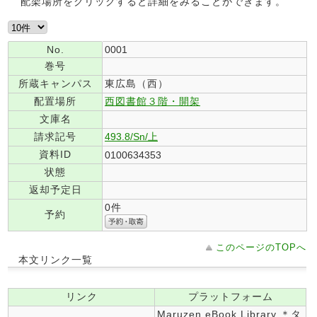
配架場所をクリックすると詳細をみることができます。
No.
0001
巻号
所蔵キャンパス
東広島（西）
配置場所
西図書館３階・開架
文庫名
請求記号
493.8/Sn/上
資料ID
0100634353
状態
返却予定日
0件
予約
このページのTOPへ
本文リンク一覧
リンク
プラットフォーム
Maruzen eBook Library ＊タ