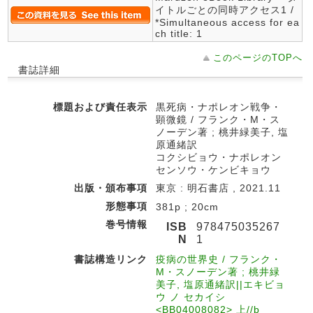
イトルごとの同時アクセス1 /
*Simultaneous access for ea
ch title: 1
このページのTOPへ
書誌詳細
標題および責任表示
黒死病・ナポレオン戦争・
顕微鏡 / フランク・M・ス
ノーデン著 ; 桃井緑美子, 塩
原通緒訳
コクシビョウ・ナポレオン
センソウ・ケンビキョウ
出版・頒布事項
東京 : 明石書店 , 2021.11
形態事項
381p ; 20cm
巻号情報
ISB
978475035267
N
1
書誌構造リンク
疫病の世界史 / フランク・
M・スノーデン著 ; 桃井緑
美子, 塩原通緒訳||エキビョ
ウ ノ セカイシ
<BB04008082> 上//b