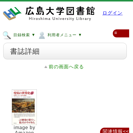
ログイン
≡
目録検索 ▼
利用者メニュー ▼
書誌詳細
前の画面へ戻る
image by
関連情報<<
Amazon