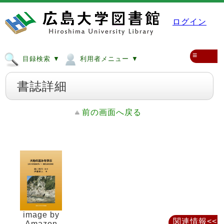
ログイン
≡
目録検索 ▼
利用者メニュー ▼
書誌詳細
前の画面へ戻る
image by
関連情報<<
Amazon