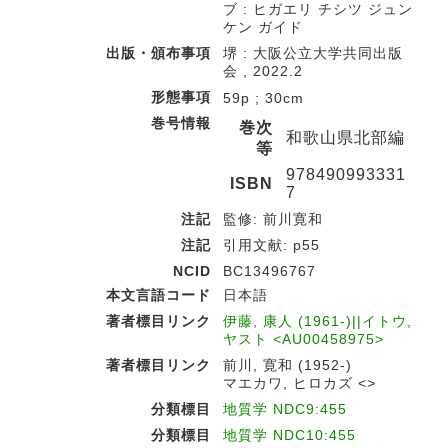
ブ : ヒガエリ チシツ ジュン
ケン ガイド
出版・頒布事項
堺 : 大阪公立大学共同出版
会 , 2022.2
形態事項
59p ; 30cm
巻号情報
巻次
和歌山県北部編
等
978490993331
ISBN
7
注記
監修: 前川寛和
注記
引用文献: p55
NCID
BC13496767
本文言語コード
日本語
著者標目リンク
伊藤, 康人 (1961-)||イトウ,
ヤスト <AU00458975>
著者標目リンク
前川, 寛和 (1952-)
マエカワ, ヒロカズ <>
分類標目
地質学 NDC9:455
分類標目
地質学 NDC10:455