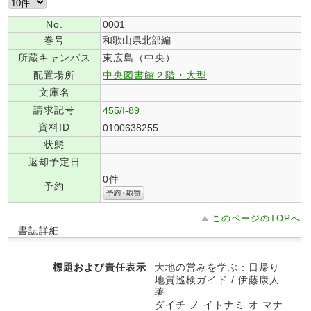
No.
0001
巻号
和歌山県北部編
所蔵キャンパス
東広島（中央）
配置場所
中央図書館２階・大型
文庫名
請求記号
455/I-89
資料ID
0100638255
状態
返却予定日
0件
予約
このページのTOPへ
書誌詳細
標題および責任表示
大地の営みを学ぶ : 日帰り
地質巡検ガイド / 伊藤康人
著
ダイチ ノ イトナミ オ マナ