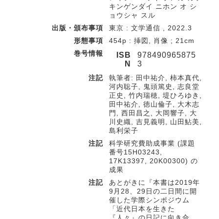
キンゲンダイ ニホン オ シ
ョウシャ スル
出版・頒布事項
東京 : 文学通信 , 2022.3
形態事項
454p : 挿図, 肖像 ; 21cm
巻号情報
ISB
978490965875
N
3
注記
執筆者: 田中祐介, 柿本真代,
河内聡子, 鬼頭篤史, 志良堂
正史, 竹内瑞穂, 堤ひろゆき,
田中祐介, 徳山倫子, 大木志
門, 西田昌之, 大岡響子, 大
川史織, 吉見義明, 山田鮎美,
島利栄子
注記
科学研究費助成事業 (課題
番号15H03243,
17K13397, 20K00300) の
成果
注記
あとがきに『本書は2019年
9月28、29日の二日間に開
催した学際シンポジウム
「近代日本を生きた
『人々』の日記に向き合