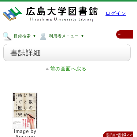
ログイン
≡
目録検索 ▼
利用者メニュー ▼
書誌詳細
前の画面へ戻る
image by
関連情報<<
Amazon