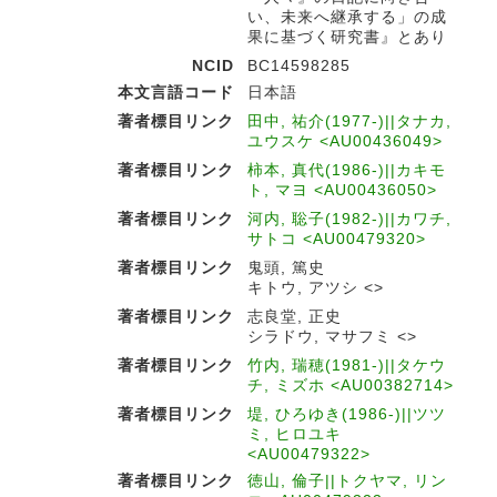
い、未来へ継承する」の成
果に基づく研究書』とあり
NCID
BC14598285
本文言語コード
日本語
著者標目リンク
田中, 祐介(1977-)||タナカ,
ユウスケ <AU00436049>
著者標目リンク
柿本, 真代(1986-)||カキモ
ト, マヨ <AU00436050>
著者標目リンク
河内, 聡子(1982-)||カワチ,
サトコ <AU00479320>
著者標目リンク
鬼頭, 篤史
キトウ, アツシ <>
著者標目リンク
志良堂, 正史
シラドウ, マサフミ <>
著者標目リンク
竹内, 瑞穂(1981-)||タケウ
チ, ミズホ <AU00382714>
著者標目リンク
堤, ひろゆき(1986-)||ツツ
ミ, ヒロユキ
<AU00479322>
著者標目リンク
徳山, 倫子||トクヤマ, リン