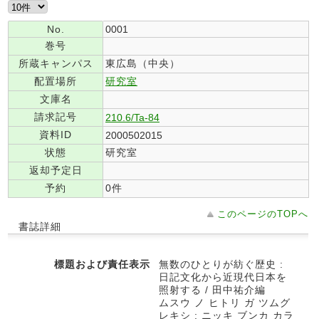
No.
0001
巻号
所蔵キャンパス
東広島（中央）
配置場所
研究室
文庫名
請求記号
210.6/Ta-84
資料ID
2000502015
状態
研究室
返却予定日
予約
0件
このページのTOPへ
書誌詳細
標題および責任表示
無数のひとりが紡ぐ歴史 :
日記文化から近現代日本を
照射する / 田中祐介編
ムスウ ノ ヒトリ ガ ツムグ
レキシ : ニッキ ブンカ カラ