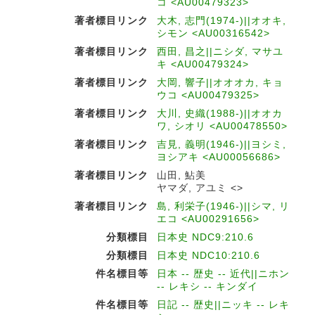
コ <AU00479323>
著者標目リンク
大木, 志門(1974-)||オオキ,
シモン <AU00316542>
著者標目リンク
西田, 昌之||ニシダ, マサユ
キ <AU00479324>
著者標目リンク
大岡, 響子||オオオカ, キョ
ウコ <AU00479325>
著者標目リンク
大川, 史織(1988-)||オオカ
ワ, シオリ <AU00478550>
著者標目リンク
吉見, 義明(1946-)||ヨシミ,
ヨシアキ <AU00056686>
著者標目リンク
山田, 鮎美
ヤマダ, アユミ <>
著者標目リンク
島, 利栄子(1946-)||シマ, リ
エコ <AU00291656>
分類標目
日本史 NDC9:210.6
分類標目
日本史 NDC10:210.6
件名標目等
日本 -- 歴史 -- 近代||ニホン
-- レキシ -- キンダイ
件名標目等
日記 -- 歴史||ニッキ -- レキ