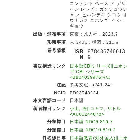
コンテント ベース ノ デザ
イン レシピ : ガクシュウシ
ャ ノ ヒハンテキ シコウ オ
ウナガス ニホンゴ ノ ジュ
ギョウ
出版・頒布事項
東京 : 凡人社 , 2023.7
形態事項
iv, 249p : 挿図 ; 21cm
巻号情報
ISB
978486746013
N
9
書誌構造リンク
日本語CBIシリーズ||ニホン
ゴ CBI シリーズ
<BB04039975>//a
注記
参考文献: p241-249
NCID
BD03548624
本文言語コード
日本語
著者標目リンク
小山, 悟||コヤマ, サトル
<AU00244678>
分類標目
日本語 NDC9:810.7
分類標目
日本語 NDC10:810.7
件名標目等
日本語教育(対外国人)||ニホ