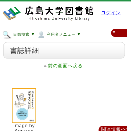
ログイン
≡
目録検索 ▼
利用者メニュー ▼
書誌詳細
前の画面へ戻る
image by
関連情報<<
Amazon