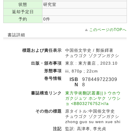
状態
研究室
返却予定日
予約
0件
このページのTOPへ
書誌詳細
標題および責任表示
中国俗文学史 / 鄭振鐸著
チュウゴク ゾクブンガクシ
出版・頒布事項
東京 : 東方書店 , 2023.10
形態事項
iii, 870p ; 22cm
巻号情報
ISB
978449722309
N
8
書誌構造リンク
東方学術翻訳叢書||トウホウ
ガクジュツ ホンヤク ソウシ
ョ <BB03276752>//a
その他の標題
原タイトル:中国俗文学史
チュウゴク ゾクブンガクシ
zhong guo su wen xue shi
注記
監訳: 高津孝, 李光貞