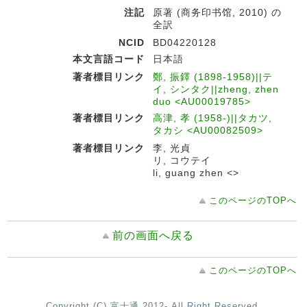
注記
原著 (商务印书馆, 2010) の
全訳
NCID
BD04220128
本文言語コード
日本語
著者標目リンク
鄭, 振鐸 (1898-1958)||テ
イ, シンタク||zheng, zhen
duo <AU00019785>
著者標目リンク
高津, 孝 (1958-)||タカツ,
タカシ <AU00082509>
著者標目リンク
李, 光貞
リ, コウテイ
li, guang zhen <>
このページのTOPへ
前の画面へ戻る
このページのTOPへ
Copyright (C) 富士通 2012- All Right Reserved.