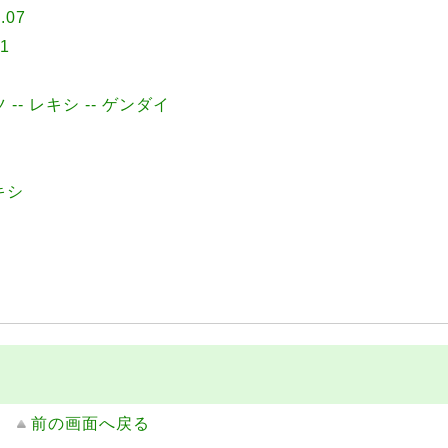
.07
1
2
ツ -- レキシ -- ゲンダイ
レキシ
前の画面へ戻る