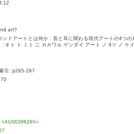
.12
d art?
ウンドアートとは何か : 音と耳に関わる現代アートの4つの
: オト ト ミミ ニ カカワル ゲンダイ アート ノ 4ツ ノ ケ
: p265-267
70
<AU00396265>
07