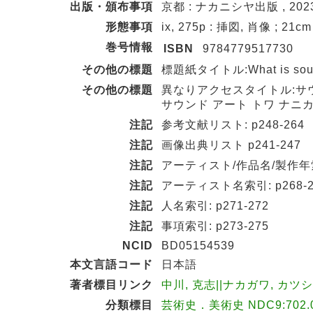
出版・頒布事項
京都 : ナカニシヤ出版 , 2023
形態事項
ix, 275p : 挿図, 肖像 ; 21cm
巻号情報
ISBN
9784779517730
その他の標題
標題紙タイトル:What is soun
その他の標題
異なりアクセスタイトル:サ
サウンド アート トワ ナニカ 
注記
参考文献リスト: p248-264
注記
画像出典リスト p241-247
注記
アーティスト/作品名/製作年索引
注記
アーティスト名索引: p268-2
注記
人名索引: p271-272
注記
事項索引: p273-275
NCID
BD05154539
本文言語コード
日本語
著者標目リンク
中川, 克志||ナカガワ, カツシ 
分類標目
芸術史．美術史 NDC9:702.