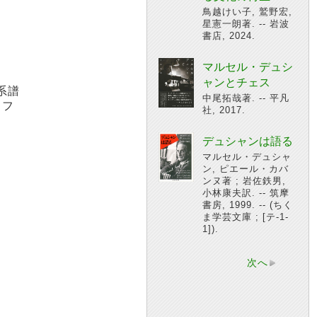
鳥越けい子, 鷲野宏,
星憲一朗著. -- 岩波
書店, 2024.
マルセル・デュシ
ャンとチェス
系譜
中尾拓哉著. -- 平凡
イフ
社, 2017.
デュシャンは語る
マルセル・デュシャ
ン, ピエール・カバ
ンヌ著 ; 岩佐鉄男,
小林康夫訳. -- 筑摩
書房, 1999. -- (ちく
ま学芸文庫 ; [テ-1-
1]).
次へ