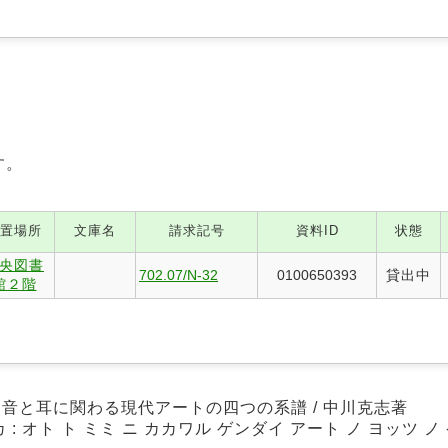
す。
置場所
文庫名
請求記号
資料ID
状態
央図書
702.07/N-32
0100650393
貸出中
館２階
 音と耳に関わる現代アートの四つの系譜 / 中川克志著
 : オト ト ミミ ニ カカワル ゲンダイ アート ノ ヨッツ ノ