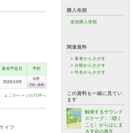
購入依頼
追加購入依頼
関連資料
著者からさがす
分類からさがす
返却予定日
予約
件名からさがす
0件
2026/10/8
この資料も一緒に見てい
このページのTOPへ
ます
触発するサウンド
スケープ : 〈聴く
こと〉からはじま
 ケイフ
る文化の再生