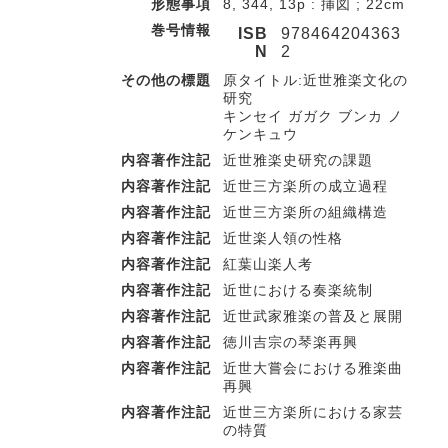
形態事項
8, 344, 13p : 挿図 ; 22cm
巻号情報
ISB
978464204363
N
2
その他の標題
原タイトル:近世雅楽文化の
研究
キンセイ ガガク ブンカ ノ
ケンキュウ
内容著作注記
近世雅楽史研究の課題
内容著作注記
近世三方楽所の成立過程
内容著作注記
近世三方楽所の組織構造
内容著作注記
近世楽人領の性格
内容著作注記
紅葉山楽人考
内容著作注記
近世における奏楽統制
内容著作注記
近世武家雅楽の普及と展開
内容著作注記
徳川吉宗の琴楽再興
内容著作注記
近世大嘗会における雅楽曲
再興
内容著作注記
近世三方楽所における家芸
の特質