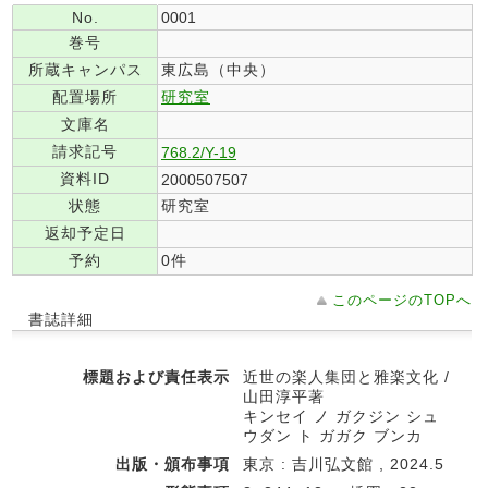
No.
0001
巻号
所蔵キャンパス
東広島（中央）
配置場所
研究室
文庫名
請求記号
768.2/Y-19
資料ID
2000507507
状態
研究室
返却予定日
予約
0件
このページのTOPへ
書誌詳細
標題および責任表示
近世の楽人集団と雅楽文化 /
山田淳平著
キンセイ ノ ガクジン シュ
ウダン ト ガガク ブンカ
出版・頒布事項
東京 : 吉川弘文館 , 2024.5