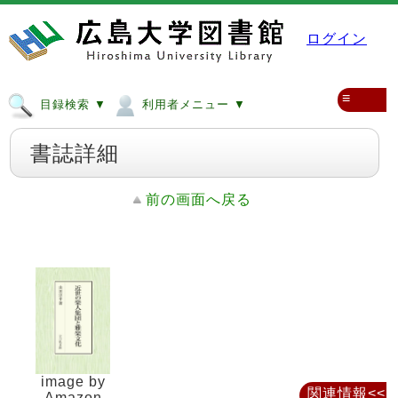
ログイン
≡
目録検索 ▼
利用者メニュー ▼
書誌詳細
前の画面へ戻る
image by
関連情報<<
Amazon