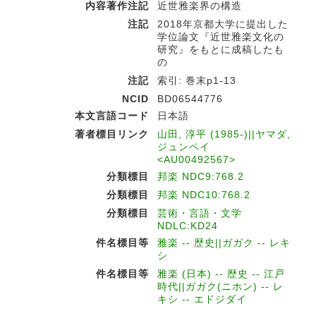
内容著作注記
近世雅楽界の構造
注記
2018年京都大学に提出した
学位論文『近世雅楽文化の
研究』をもとに成稿したも
の
注記
索引: 巻末p1-13
NCID
BD06544776
本文言語コード
日本語
著者標目リンク
山田, 淳平 (1985-)||ヤマダ,
ジュンペイ
<AU00492567>
分類標目
邦楽 NDC9:768.2
分類標目
邦楽 NDC10:768.2
分類標目
芸術・言語・文学
NDLC:KD24
件名標目等
雅楽 -- 歴史||ガガク -- レキ
シ
件名標目等
雅楽 (日本) -- 歴史 -- 江戸
時代||ガガク(ニホン) -- レ
キシ -- エドジダイ