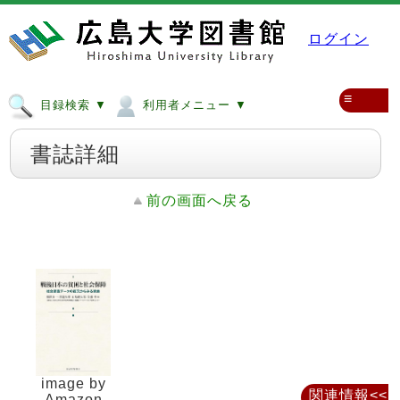
ログイン
≡
目録検索 ▼
利用者メニュー ▼
書誌詳細
前の画面へ戻る
image by
関連情報<<
Amazon