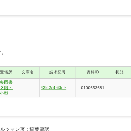
す。
置場所
文庫名
請求記号
資料ID
状態
央図書
428.2/B-63/下
２階・
0100653681
小型
ルツマン著 ; 稲葉肇訳