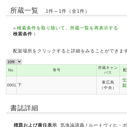
所蔵一覧
1件～1件（全1件）
検索条件を取り除いて、所蔵一覧を再表示する
検索条件：
配架場所をクリックすると詳細をみることができま
所蔵キャン
巻号
配
No.
パス
中
東広島
下
0001
館
（中央）
書誌詳細
標題および責任表示
気体論講義 / ルートヴィヒ・ボ