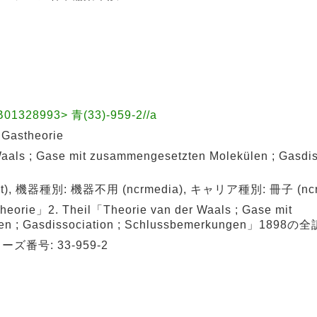
28993> 青(33)-959-2//a
Gastheorie
s ; Gase mit zusammengesetzten Molekülen ; Gasdiss
), 機器種別: 機器不用 (ncrmedia), キャリア種別: 冊子 (ncrca
orie」2. Theil「Theorie van der Waals ; Gase mit
en ; Gasdissociation ; Schlussbemerkungen」1898の全
番号: 33-959-2