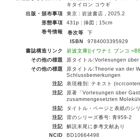
キタイロン コウギ
出版・頒布事項
東京 : 岩波書店 , 2025.2
形態事項
431p : 挿図 ; 15cm
巻号情報
巻次等
下
ISBN
9784003395929
書誌構造リンク
岩波文庫||イワナミ ブンコ <BB013
その他の標題
原タイトル:Vorlesungen über 
その他の標題
原タイトル:Theorie van der Waal
Schlussbemerkungen
注記
表現種別: テキスト (ncrcontent
注記
原著「Vorlesungen über Gasthe
zusammengesetzten Molekül
注記
タイトル・ページと表紙のシリーズ
注記
背のシリーズ番号: 青959-2
注記
解説末尾に参考文献あり
NCID
BD10664498