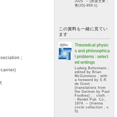
2025. -- (岩波文庫 ;
青(33)-959-1).
この資料も一緒に見てい
ます
Theoretical physic
s and philosophica
l problems : select
ociation ;
ed writings
Ludwig Boltzmann ;
rrier)
edited by Brian
McGuinness ; with
a foreword by S.R.
訳
de Groot ;
[translations from
the German by Paul
Foulkes] ; : cloth. -
- Reidel Pub. Co.,
1974. -- (Vienna
circle collection ; v.
5).