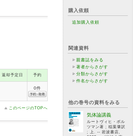
購入依頼
追加購入依頼
関連資料
親書誌をみる
著者からさがす
分類からさがす
返却予定日
予約
件名からさがす
0件
他の巻号の資料をみる
このページのTOPへ
気体論講義
ルートヴィヒ・ボル
ツマン著 ; 稲葉肇訳
; 上. -- 岩波書店,