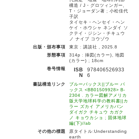
構造 / J・グロツィンガー,
T・ジョーダン著 ; 小松佳代
子訳
タイセキ・ヘンセイ・ヘン
ケイ・ホウシャ ネンダイ ソ
クテイ・ジシン・チキュウ
ノ ナイブ コウゾウ
出版・頒布事項
東京 : 講談社 , 2025.8
形態事項
314p : 挿図(カラー), 地図
(カラー) ; 18cm
巻号情報
ISB
978406526933
N
6
書誌構造リンク
ブルーバックス||ブルー バ
ックス <BB01509928> B-
2304 . カラー図解アメリカ
版大学地球科学の教科書||カ
ラー ズカイ アメリカバン
ダイガク チキュウ カガク
ノ キョウカショ ; 固体地球
編(下)//ab
その他の標題
原タイトル:Understanding
earth