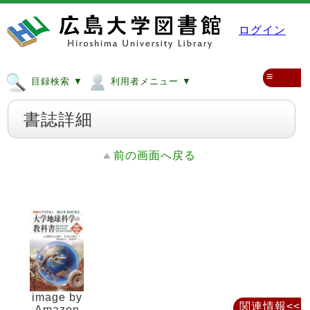
ログイン
≡
目録検索 ▼
利用者メニュー ▼
書誌詳細
前の画面へ戻る
image by
関連情報<<
Amazon