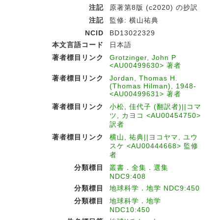
注記
原著第8版 (c2020) の抄訳
注記
監修: 横山祐典
NCID
BD13022329
本文言語コード
日本語
著者標目リンク
Grotzinger, John P
<AU00499630> 著者
著者標目リンク
Jordan, Thomas H.
(Thomas Hilman), 1948-
<AU00499631> 著者
著者標目リンク
小松, 佳代子 (翻訳者)||コマ
ツ, カヨコ <AU00454750>
訳者
著者標目リンク
横山, 祐典||ヨコヤマ, ユウ
スケ <AU00444668> 監修
者
分類標目
叢書．全集．選集
NDC9:408
分類標目
地球科学．地学 NDC9:450
分類標目
地球科学．地学
NDC10:450