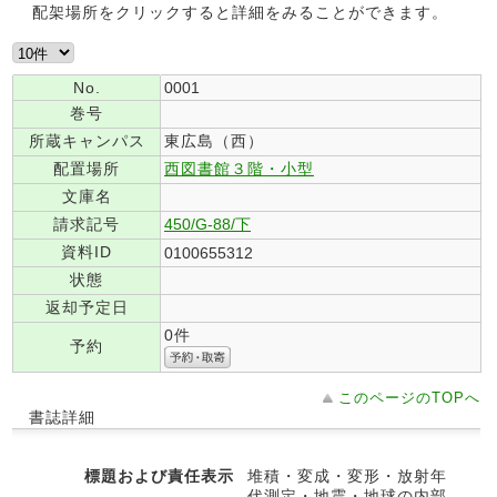
配架場所をクリックすると詳細をみることができます。
No.
0001
巻号
所蔵キャンパス
東広島（西）
配置場所
西図書館３階・小型
文庫名
請求記号
450/G-88/下
資料ID
0100655312
状態
返却予定日
0件
予約
このページのTOPへ
書誌詳細
標題および責任表示
堆積・変成・変形・放射年
代測定・地震・地球の内部