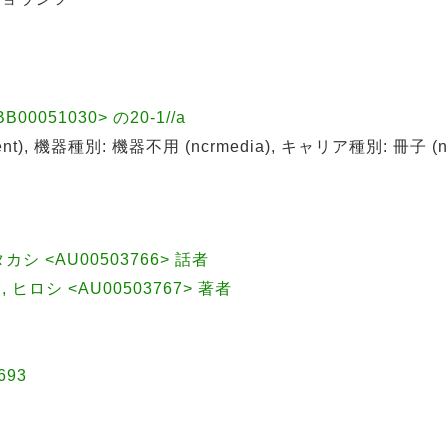
0051030> の20-1//a
t), 機器種別: 機器不用 (ncrmedia), キャリア種別: 冊子 (ncrc
 タカシ <AU00503766> 話者
エ, ヒロシ <AU00503767> 著者
693