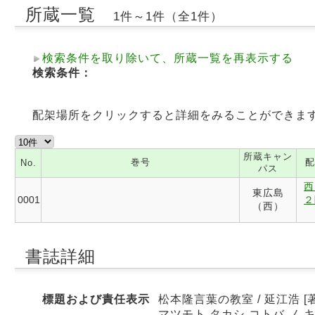
所蔵一覧
1件～1件（全1件）
検索条件を取り除いて、所蔵一覧を再表示する
検索条件：
配架場所をクリックすると詳細をみることができま
所蔵キャン
巻号
配
No.
パス
西
東広島
0001
２
（西）
書誌詳細
標題および責任表示
松本隆言葉の教室 / 延江浩 [著
マツモト タカシ コトバ ノ 