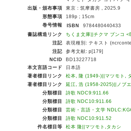
出版・頒布事項
東京 : 筑摩書房 , 2025.9
形態事項
189p ; 15cm
巻号情報
ISBN
9784480440433
書誌構造リンク
ちくま文庫||チクマ ブンコ <BB0
注記
表現種別: テキスト (ncrconten
注記
参考文献: p[179]
NCID
BD13227718
本文言語コード
日本語
著者標目リンク
松本, 隆 (1949-)||マツモト,
著者標目リンク
延江, 浩 (1958-2025)||ノブ
分類標目
詩歌 NDC9:911.66
分類標目
詩歌 NDC10:911.66
分類標目
芸術・言語・文学 NDLC:KG
分類標目
詩歌 NDC10:911.52
件名標目等
松本 隆||マツモト,タカシ