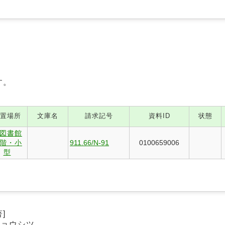
す。
置場所
文庫名
請求記号
資料ID
状態
図書館
階・小
911.66/N-91
0100659006
型
]
キョウシツ