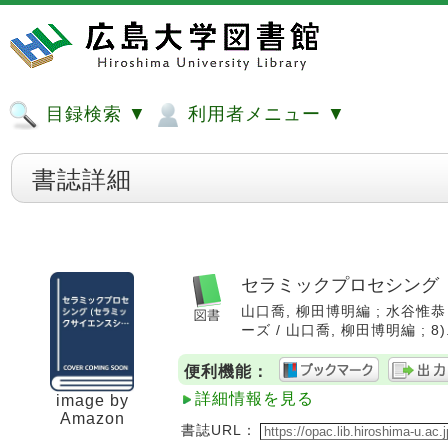
目録検索 ▼
利用者メニュー ▼
書誌詳細
セラミックプロセシング
山口喬, 柳田博明編 ; 水谷惟恭 [
ーズ / 山口喬, 柳田博明編 ; 8).
便利機能：
詳細情報を見る
image by
Amazon
書誌URL：