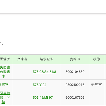
す。
置場所
文庫名
請求記号
資料ID
状態
央図書
自動書
573.08/Se-81/8
5000104850
庫
研究室
研究室
573/Y-24
2500402216
図書館
階・開
501.48/Mi-97
6000167606
架