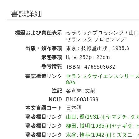
書誌詳細
標題および責任表示
セラミックプロセシング / 山口喬
セラミック プロセシング
出版・頒布事項
東京 : 技報堂出版 , 1985.3
形態事項
ii, iv, 252p ; 22cm
巻号情報
ISBN
4765503682
書誌構造リンク
セラミックサイエンスシリーズ / 
8//a
注記
各章末: 文献
NCID
BN00031699
本文言語コード
日本語
著者標目リンク
山口, 喬(1931-)||ヤマグチ, タ
著者標目リンク
柳田, 博明(1935-)||ヤナギダ, 
著者標目リンク
水谷, 惟恭(1942-)||ミズタニ, 