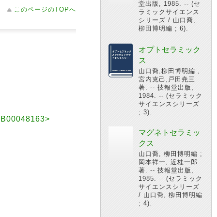
堂出版, 1985. -- (セ
このページのTOPへ
ラミックサイエンス
シリーズ / 山口喬,
柳田博明編 ; 6).
オプトセラミック
ス
山口喬,柳田博明編 ;
宮内克己,戸田尭三
著. -- 技報堂出版,
1984. -- (セラミック
サイエンスシリーズ
; 3).
0048163>
マグネトセラミッ
クス
山口喬, 柳田博明編 ;
岡本祥一, 近桂一郎
著. -- 技報堂出版,
1985. -- (セラミック
サイエンスシリーズ
/ 山口喬, 柳田博明編
; 4).