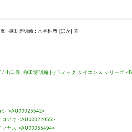
, 柳田博明編 ; 水谷惟恭 [ほか] 著
山口喬, 柳田博明編||セラミック サイエンス シリーズ <BB0
カシ <AU00025542>
ヒロアキ <AU00022055>
ノブヤス <AU00055494>