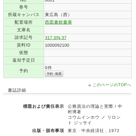
No.
0001
巻号
所蔵キャンパス
東広島（西）
配置場所
西図書館書庫
文庫名
請求記号
317.3/N-37
資料ID
1000092100
状態
返却予定日
0件
予約
このページのTOPへ
書誌詳細
標題および責任表示
公務員法の理論と実際 / 中
村博著
コウムインホウ ノ リロン
ト ジッサイ
出版・頒布事項
東京 : 中央経済社 , 1972