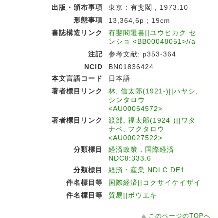
出版・頒布事項
東京 : 有斐閣 , 1973.10
形態事項
13,364,6p ; 19cm
書誌構造リンク
有斐閣選書||ユウヒカク セ
ンショ <BB00048051>//a
注記
参考文献: p353-364
NCID
BN01836424
本文言語コード
日本語
著者標目リンク
林, 信太郎(1921-)||ハヤシ,
シンタロウ
<AU00064572>
著者標目リンク
渡部, 福太郎(1924-)||ワタ
ナベ, フクタロウ
<AU00027522>
分類標目
経済政策．国際経済
NDC8:333.6
分類標目
経済・産業 NDLC:DE1
件名標目等
国際経済||コクサイケイザイ
件名標目等
貿易||ボウエキ
このページのTOPへ