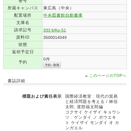
巻号
所蔵キャンパス
東広島（中央）
配置場所
中央図書館自動書庫
文庫名
請求記号
333.6/Ko-51
資料ID
3500014049
状態
返却予定日
0件
予約
このページのTOPへ
書誌詳細
標題および責任表示
国際経済教室 : 現代の貿易
と経済問題を考える / 林信
太郎, 渡部福太郎編
コクサイ ケイザイ キョウシ
ツ : ゲンダイ ノ ボウエキ
ト ケイザイ モンダイ オ カ
ンガエル