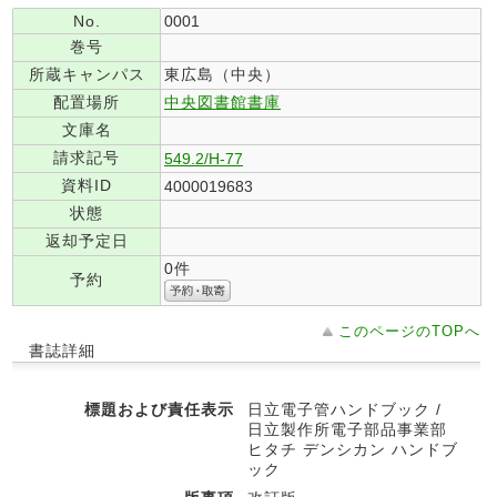
No.
0001
巻号
所蔵キャンパス
東広島（中央）
配置場所
中央図書館書庫
文庫名
請求記号
549.2/H-77
資料ID
4000019683
状態
返却予定日
0件
予約
このページのTOPへ
書誌詳細
標題および責任表示
日立電子管ハンドブック /
日立製作所電子部品事業部
ヒタチ デンシカン ハンドブ
ック