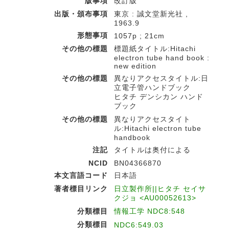
版事項
改訂版
出版・頒布事項
東京 : 誠文堂新光社 ,
1963.9
形態事項
1057p ; 21cm
その他の標題
標題紙タイトル:Hitachi
electron tube hand book :
new edition
その他の標題
異なりアクセスタイトル:日
立電子管ハンドブック
ヒタチ デンシカン ハンド
ブック
その他の標題
異なりアクセスタイト
ル:Hitachi electron tube
handbook
注記
タイトルは奥付による
NCID
BN04366870
本文言語コード
日本語
著者標目リンク
日立製作所||ヒタチ セイサ
クジョ <AU00052613>
分類標目
情報工学 NDC8:548
分類標目
NDC6:549.03