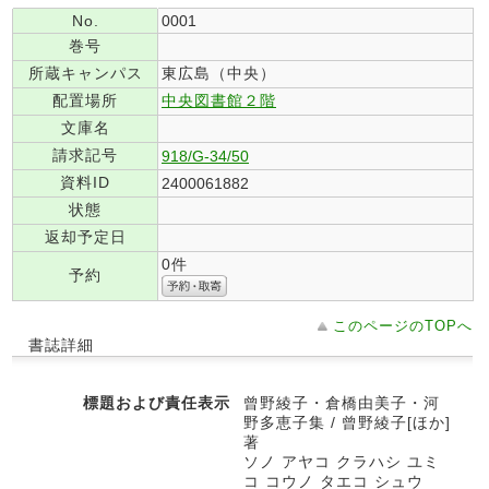
No.
0001
巻号
所蔵キャンパス
東広島（中央）
配置場所
中央図書館２階
文庫名
請求記号
918/G-34/50
資料ID
2400061882
状態
返却予定日
0件
予約
このページのTOPへ
書誌詳細
標題および責任表示
曾野綾子・倉橋由美子・河
野多恵子集 / 曾野綾子[ほか]
著
ソノ アヤコ クラハシ ユミ
コ コウノ タエコ シュウ