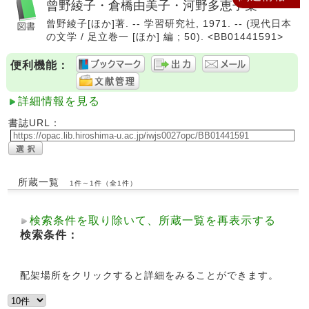
曾野綾子・倉橋由美子・河野多恵子集
曾野綾子[ほか]著. -- 学習研究社, 1971. -- (現代日本
の文学 / 足立巻一 [ほか] 編 ; 50). <BB01441591>
便利機能：
詳細情報を見る
書誌URL：
所蔵一覧
1件～1件（全1件）
検索条件を取り除いて、所蔵一覧を再表示する
検索条件：
配架場所をクリックすると詳細をみることができます。