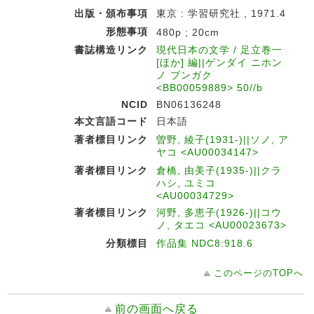
出版・頒布事項
東京 : 学習研究社 , 1971.4
形態事項
480p ; 20cm
書誌構造リンク
現代日本の文学 / 足立巻一
[ほか] 編||ゲンダイ ニホン
ノ ブンガク
<BB00059889> 50//b
NCID
BN06136248
本文言語コード
日本語
著者標目リンク
曽野, 綾子(1931-)||ソノ, ア
ヤコ <AU00034147>
著者標目リンク
倉橋, 由美子(1935-)||クラ
ハシ, ユミコ
<AU00034729>
著者標目リンク
河野, 多恵子(1926-)||コウ
ノ, タエコ <AU00023673>
分類標目
作品集 NDC8:918.6
このページのTOPへ
前の画面へ戻る