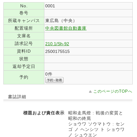
No.
0001
巻号
所蔵キャンパス
東広島（中央）
配置場所
中央図書館自動書庫
文庫名
請求記号
210.1/Sh-92
資料ID
2500175515
状態
返却予定日
0件
予約
このページのTOPへ
書誌詳細
標題および責任表示
昭和走馬燈 : 戦後の変質と
昭和の終焉
ショウワ ソウマトウ : セン
ゴ ノ ヘンシツ ト ショウワ
ノ シュウエン