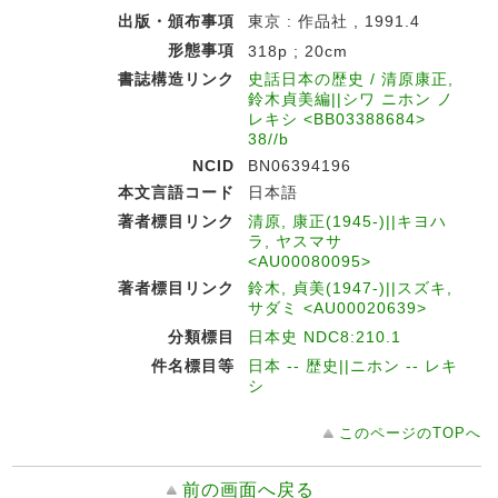
出版・頒布事項
東京 : 作品社 , 1991.4
形態事項
318p ; 20cm
書誌構造リンク
史話日本の歴史 / 清原康正,
鈴木貞美編||シワ ニホン ノ
レキシ <BB03388684>
38//b
NCID
BN06394196
本文言語コード
日本語
著者標目リンク
清原, 康正(1945-)||キヨハ
ラ, ヤスマサ
<AU00080095>
著者標目リンク
鈴木, 貞美(1947-)||スズキ,
サダミ <AU00020639>
分類標目
日本史 NDC8:210.1
件名標目等
日本 -- 歴史||ニホン -- レキ
シ
このページのTOPへ
前の画面へ戻る