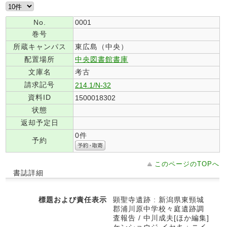
No.
0001
巻号
所蔵キャンパス
東広島（中央）
配置場所
中央図書館書庫
文庫名
考古
請求記号
214.1/N-32
資料ID
1500018302
状態
返却予定日
0件
予約
このページのTOPへ
書誌詳細
標題および責任表示
顕聖寺遺跡 : 新潟県東頸城
郡浦川原中学校々庭遺跡調
査報告 / 中川成夫[ほか編集]