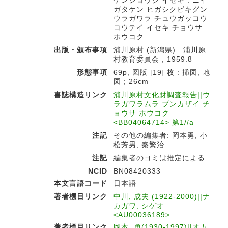
ケンショウジ イセキ : ニイ
ガタケン ヒガシクビキグン
ウラガワラ チュウガッコウ
コウテイ イセキ チョウサ
ホウコク
出版・頒布事項
浦川原村 (新潟県) : 浦川原
村教育委員会 , 1959.8
形態事項
69p, 図版 [19] 枚 : 挿図, 地
図 ; 26cm
書誌構造リンク
浦川原村文化財調査報告||ウ
ラガワラムラ ブンカザイ チ
ョウサ ホウコク
<BB04064714> 第1//a
注記
その他の編集者: 岡本勇, 小
松芳男, 秦繁治
注記
編集者のヨミは推定による
NCID
BN08420333
本文言語コード
日本語
著者標目リンク
中川, 成夫 (1922-2000)||ナ
カガワ, シゲオ
<AU00036189>
著者標目リンク
岡本, 勇(1930-1997)||オカ