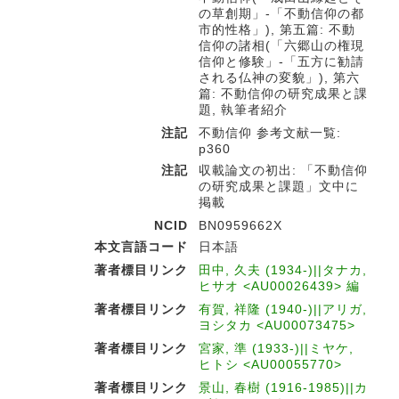
の草創期」-「不動信仰の都
市的性格」), 第五篇: 不動
信仰の諸相(「六郷山の権現
信仰と修験」-「五方に勧請
される仏神の変貌」), 第六
篇: 不動信仰の研究成果と課
題, 執筆者紹介
注記
不動信仰 参考文献一覧:
p360
注記
収載論文の初出: 「不動信仰
の研究成果と課題」文中に
掲載
NCID
BN0959662X
本文言語コード
日本語
著者標目リンク
田中, 久夫 (1934-)||タナカ,
ヒサオ <AU00026439> 編
著者標目リンク
有賀, 祥隆 (1940-)||アリガ,
ヨシタカ <AU00073475>
著者標目リンク
宮家, 準 (1933-)||ミヤケ,
ヒトシ <AU00055770>
著者標目リンク
景山, 春樹 (1916-1985)||カ