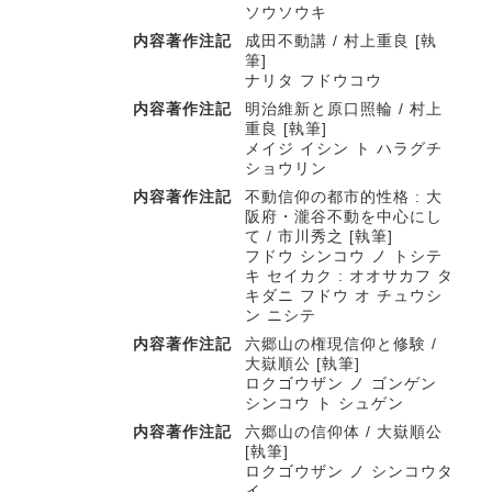
ソウソウキ
内容著作注記
成田不動講 / 村上重良 [執
筆]
ナリタ フドウコウ
内容著作注記
明治維新と原口照輪 / 村上
重良 [執筆]
メイジ イシン ト ハラグチ
ショウリン
内容著作注記
不動信仰の都市的性格 : 大
阪府・瀧谷不動を中心にし
て / 市川秀之 [執筆]
フドウ シンコウ ノ トシテ
キ セイカク : オオサカフ タ
キダニ フドウ オ チュウシ
ン ニシテ
内容著作注記
六郷山の権現信仰と修験 /
大嶽順公 [執筆]
ロクゴウザン ノ ゴンゲン
シンコウ ト シュゲン
内容著作注記
六郷山の信仰体 / 大嶽順公
[執筆]
ロクゴウザン ノ シンコウタ
イ