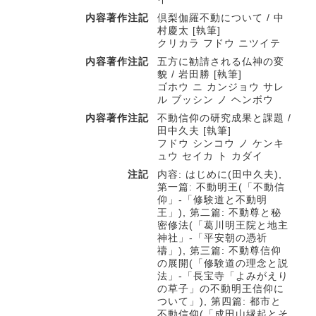
内容著作注記
倶梨伽羅不動について / 中
村慶太 [執筆]
クリカラ フドウ ニツイテ
内容著作注記
五方に勧請される仏神の変
貌 / 岩田勝 [執筆]
ゴホウ ニ カンジョウ サレ
ル ブッシン ノ ヘンボウ
内容著作注記
不動信仰の研究成果と課題 /
田中久夫 [執筆]
フドウ シンコウ ノ ケンキ
ュウ セイカ ト カダイ
注記
内容: はじめに(田中久夫),
第一篇: 不動明王(「不動信
仰」-「修験道と不動明
王」), 第二篇: 不動尊と秘
密修法(「葛川明王院と地主
神社」-「平安朝の憑祈
禱」), 第三篇: 不動尊信仰
の展開(「修験道の理念と説
法」-「長宝寺「よみがえり
の草子」の不動明王信仰に
ついて」), 第四篇: 都市と
不動信仰(「成田山縁起とそ