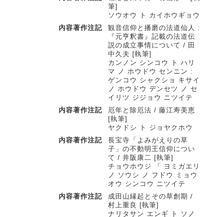
筆]
ソウオウ ト カイホウギョウ
内容著作注記
観音信仰と播磨の法道仙人 :
『元亨釈書』記載の法道伝
説の成立事情について / 田
中久夫 [執筆]
カンノン シンコウ ト ハリ
マ ノ ホウドウ センニン :
ゲンコウ シャクショ キサイ
ノ ホウドウ デンセツ ノ セ
イリツ ジジョウ ニツイテ
内容著作注記
厄年と除厄法 / 藤江寿美恵
[執筆]
ヤクドシ ト ジョヤクホウ
内容著作注記
長宝寺「よみがえりの草
子」の不動明王信仰につい
て / 井阪康二 [執筆]
チョウホウジ 「 ヨミガエリ
ノ ソウシ ノ フドウ ミョウ
オウ シンコウ ニツイテ
内容著作注記
成田山縁起とその草創期 /
村上重良 [執筆]
ナリタサン エンギ ト ソノ