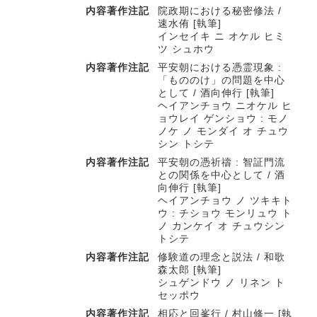
内容著作注記
院政期における秘密修法 /
速水侑 [執筆]
インセイキ ニ オケル ヒミ
ツ シュホウ
内容著作注記
平安朝における憑霊現象 :
「もののけ」の問題を中心
として / 酒向伸行 [執筆]
ヘイアンチョウ ニオケル ヒ
ョウレイ ゲンショウ : モノ
ノケ ノ モンダイ オ チュウ
シン トシテ
内容著作注記
平安朝の憑祈禱 : 智証門流
との関係を中心として / 酒
向伸行 [執筆]
ヘイアンチョウ ノ ツキキト
ウ : チショウ モンリュウ ト
ノ カンケイ オ チュウシン
トシテ
内容著作注記
修験道の理念と説法 / 和歌
森太郎 [執筆]
シュゲンドウ ノ リネン ト
セッポウ
内容著作注記
相応と回峯行 / 村山修一 [執