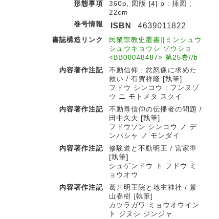
形態事項
360p, 図版 [4] p : 挿図 ;
22cm
巻号情報
ISBN
4639011822
書誌構造リンク
民衆宗教史叢書||ミンシュウ
シュウキョウシ ソウショ
<BB00048487> 第25巻//b
内容著作注記
不動信仰 : 忿怒像に求めた
救い / 有賀祥隆 [執筆]
フドウ シンコウ : フンヌゾ
ウ ニ モトメタ スクイ
内容著作注記
不動尊信仰の伝播者の問題 /
田中久夫 [執筆]
フドウソン シンコウ ノ デ
ンパシャ ノ モンダイ
内容著作注記
修験道と不動明王 / 宮家準
[執筆]
シュゲンドウ ト フドウ ミ
ョウオウ
内容著作注記
葛川明王院と地主神社 / 景
山春樹 [執筆]
カツラガワ ミョウオウイン
ト ジヌシ ジンジャ