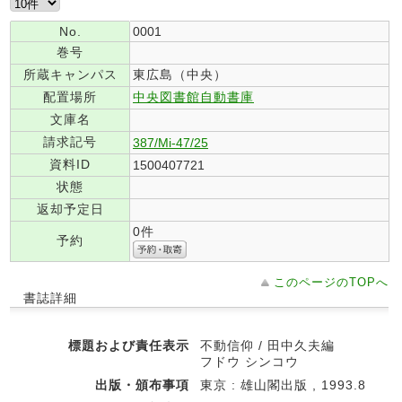
No.
0001
巻号
所蔵キャンパス
東広島（中央）
配置場所
中央図書館自動書庫
文庫名
請求記号
387/Mi-47/25
資料ID
1500407721
状態
返却予定日
0件
予約
このページのTOPへ
書誌詳細
標題および責任表示
不動信仰 / 田中久夫編
フドウ シンコウ
出版・頒布事項
東京 : 雄山閣出版 , 1993.8