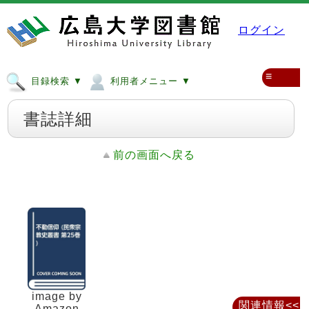
ログイン
≡
目録検索 ▼
利用者メニュー ▼
書誌詳細
前の画面へ戻る
image by
関連情報<<
Amazon