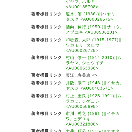
ゲヤマ, ハルキ
<AU00185708>
著者標目リンク
速水, 侑 (1936-)||ハヤミ,
タスク <AU00026575>
著者標目リンク
酒向, 伸行 (1950-)||サコウ,
ノブユキ <AU00506201>
著者標目リンク
和歌森, 太郎 (1915-1977)||
ワカモリ, タロウ
<AU00026725>
著者標目リンク
村山, 修一 (1914-2010)||ム
ラヤマ, シュウイチ
<AU00063938>
著者標目リンク
藤江, 寿美恵 <>
著者標目リンク
井阪, 康二 (1943-)||イサカ,
ヤスジ <AU00403671>
著者標目リンク
村上, 重良 (1928-1991)||ム
ラカミ, シゲヨシ
<AU00058695>
著者標目リンク
市川, 秀之 (1961-)||イチカ
ワ, ヒデユキ
<AU00321808>
著者標目リンク
大岳, 順公 (1916-)||オオタ