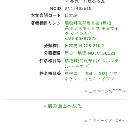
5: 布施・八色石地区
NCID
BN12462519
本文言語コード
日本語
著者標目リンク
瑞穂町教育委員会 (島根
県)||ミズホチョウ キョウイ
ク イインカイ
<AU00038787>
分類標目
日本史 NDC8:210.2
分類標目
歴史・地理 NDLC:GB121
件名標目等
瑞穂町(島根県)||ミズホマチ
(シマネケン)
件名標目等
島根県 -- 遺跡・遺物||シマ
ネケン -- イセキ・イブツ
このページのTOPへ
前の画面へ戻る
このページのTOPへ